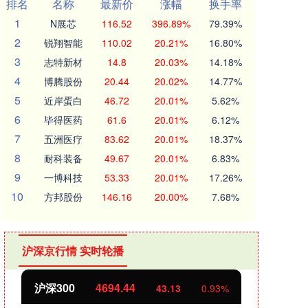
排名
名称
最新价
涨幅
换手率
1
N展芯
116.52
396.89%
79.39%
2
锐翔智能
110.02
20.21%
16.80%
3
志特新材
14.8
20.03%
14.18%
4
博腾股份
20.44
20.02%
14.77%
5
近岸蛋白
46.72
20.01%
5.62%
6
毕得医药
61.6
20.01%
6.12%
7
五洲医疗
83.62
20.01%
18.37%
8
耐科装备
49.67
20.01%
6.83%
9
一博科技
53.33
20.01%
17.26%
10
方邦股份
146.16
20.00%
7.68%
沪深京行情 实时轮播
北证50
1134.24
创业
11.37
1.01%