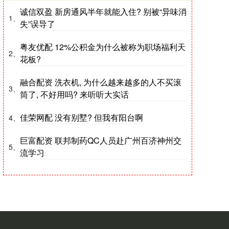
诚信双盈 新房通风半年就能入住? 别被“异味消
1、
失”误导了
粤友优配 12%公积金为什么被称为职场福利天
2、
花板?
融合配资 洗衣机, 为什么越来越多的人不买滚
3、
筒了, 不好用吗? 来听听大实话
佳荣网配 没有别墅? 但我有阳台啊
4、
巨富配资 联邦制药QC人员赴广州百济神州交
5、
流学习