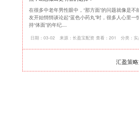
在很多中老年男性眼中，“那方面”的问题就像是不
友开始悄悄谈论起“蓝色小药丸”时，很多人心里一
持“体面”的年纪....
日期：03-02
来源：长盈宝配资
查看：
201
分类：
实
汇盈策略
深证成指
14311.01
39.68
1.02%
200.89