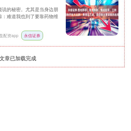
能说的秘密。尤其是当身边朋
惊：难道我也到了要靠药物维
盘配资app
永信证券
文章已加载完成
沪深300
4694.44
1.42%
43.13
0.93%