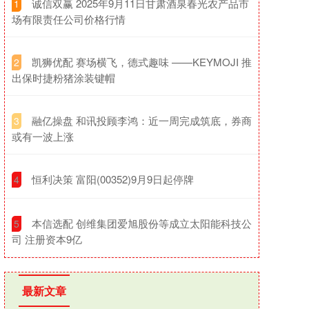
​诚信双赢 2025年9月11日甘肃酒泉春光农产品市
1
场有限责任公司价格行情
​凯狮优配 赛场横飞，德式趣味 ——KEYMOJI 推
2
出保时捷粉猪涂装键帽
​融亿操盘 和讯投顾李鸿：近一周完成筑底，券商
3
或有一波上涨
​恒利决策 富阳(00352)9月9日起停牌
4
​本信选配 创维集团爱旭股份等成立太阳能科技公
5
司 注册资本9亿
最新文章