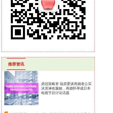
推荐资讯
鼎冠策略资 福原爱谈再婚老公买
冰淇淋收服她，再婚怀孕成日本
电视节目讨论话题