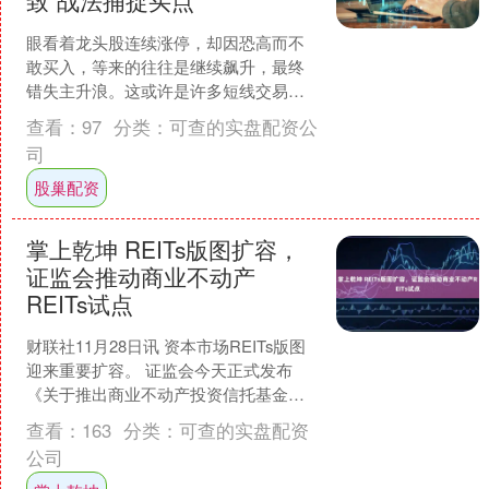
致”战法捕捉买点
眼看着龙头股连续涨停，却因恐高而不
敢买入，等来的往往是继续飙升，最终
错失主升浪。这或许是许多短线交易者
心中的痛。实际上，捕捉龙头股的最佳
查看：
97
分类：
可查的实盘配资公
买点，恰恰出现在大多数人....
司
股巢配资
掌上乾坤 REITs版图扩容，
证监会推动商业不动产
REITs试点
财联社11月28日讯 资本市场REITs版图
迎来重要扩容。 证监会今天正式发布
《关于推出商业不动产投资信托基金试
点的公告（征求意见稿）》，明确商业
查看：
163
分类：
可查的实盘配资
不动产投资信托....
公司