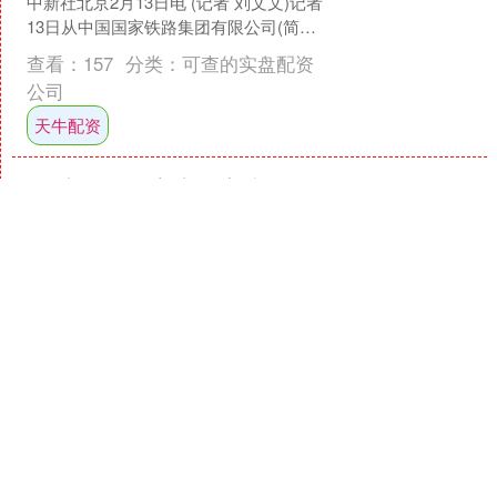
中新社北京2月13日电 (记者 刘文文)记者
13日从中国国家铁路集团有限公司(简
称“国铁集团”)获悉，1月，全国铁路完....
查看：
157
分类：
可查的实盘配资
公司
天牛配资
伯乐配资 四点半观市 机构
上半年A股核心机会聚焦中
盘蓝筹
[市场回顾] 沪指时隔10年站上4100点市
场成交额放大至3万亿元 1月9日，A股集
体上涨，截至收盘，沪指涨0.92%站上
4100点，深成指涨1.15%，创业板....
查看：
174
分类：
可查的实盘配资
公司
伯乐配资
惠盈财富 中餐馆走出的世