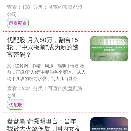
企业实验室管理与质量控制经验，4月24
查看：
108
分类：
可查的实盘配资
日，由集....
公司
巨富配资
优配股 月入80万，翻台15
轮，“中式板前”成为新的造
富密码？
文 | 红餐网，作者 | 周沫，编辑 | 倩君 板
前，正疯狂“入侵”中餐的各个赛道。 从人
均十几块的板前水饺，到大几百甚至上
千的板前川菜、板前粤点，这种原本多
查看：
202
分类：
可查的实盘配资
见....
公司
优配股
盘盘赢 俞灏明坦言：当年
我被大火烧伤后，圈内女友