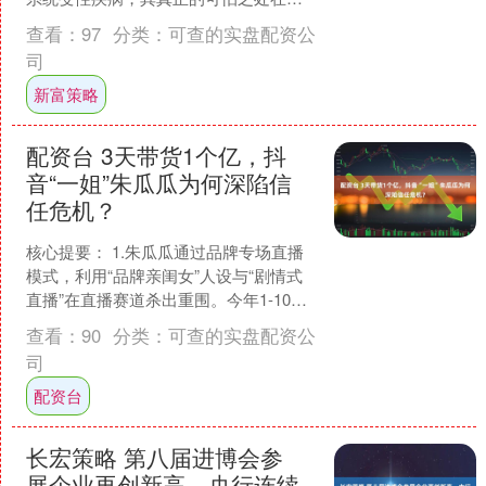
于，它会系统性地、一点一滴地剥夺患
查看：
97
分类：
可查的实盘配资公
者对自己身体的掌控权，....
司
新富策略
配资台 3天带货1个亿，抖
音“一姐”朱瓜瓜为何深陷信
任危机？
核心提要： 1.朱瓜瓜通过品牌专场直播
模式，利用“品牌亲闺女”人设与“剧情式
直播”在直播赛道杀出重围。今年1-10月
抖音美妆护肤带货达人榜中，朱瓜瓜3次
查看：
90
分类：
可查的实盘配资公
登上榜首....
司
配资台
长宏策略 第八届进博会参
展企业再创新高，央行连续