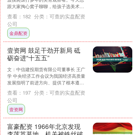
跟大家掏心窝子聊聊，给孩子选美术班
这件事。我见过太多家长，花了上万
查看：
182
分类：
可查的实盘配资
块，结果孩子学了两年，画出....
公司
金鼎配资
壹资网 鼓足干劲开新局 砥
砺奋进“十五五”
文：中信建投期货有限公司董事长 王广
学 中央经济工作会议为我国经济高质量
发展指明了前进方向、提供了根本遵
循。中信建投期货第一时间认真学习领
查看：
197
分类：
可查的实盘配资
会中央经济工作会议精神....
公司
壹资网
富豪配资 1966年北京发现
李莲英墓地，机关被铁丝破