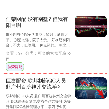
佳荣网配 没有别墅? 但我有
阳台啊
谁不想有个院子？看花，望月，晒晒太
阳。 别墅太远，院子太贵。 好在还有阳
台，不大，但够用。 种点绿的。 朝北的
阳台光照不好，种不了名贵花草。 但摆
查看：
97
分类：
可查的实盘配资公
几个长条花盆，....
司
佳荣网配
巨富配资 联邦制药QC人员
赴广州百济神州交流学习
联邦制药QC人员 赴广州百济神州交流学
习 参观调研促发展.交流合作共提升 为提
升集团QC检验管理水平，学习行业优秀