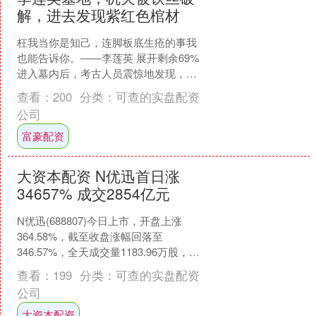
解，进去发现紫红色棺材
枉我当你是知己，连脚板底生疮的事我
也能告诉你。——李莲英 展开剩余69%
进入墓内后，考古人员震惊地发现，李
莲英的墓葬规格极为高档，不仅墓穴的
查看：
200
分类：
可查的实盘配资
建设十分讲究，连棺....
公司
富豪配资
大资本配资 N优迅首日涨
34657% 成交2854亿元
N优迅(688807)今日上市，开盘上涨
364.58%，截至收盘涨幅回落至
346.57%，全天成交量1183.96万股，成
交额28.54亿元，换手率78.74%....
查看：
199
分类：
可查的实盘配资
公司
大资本配资