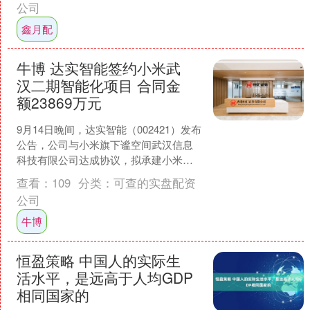
公司
鑫月配
牛博 达实智能签约小米武
汉二期智能化项目 合同金
额23869万元
9月14日晚间，达实智能（002421）发布
公告，公司与小米旗下谧空间武汉信息
科技有限公司达成协议，拟承建小米武
汉二期智能化项目，合同金额为2386.9万
查看：
109
分类：
可查的实盘配资
元，占....
公司
牛博
恒盈策略 中国人的实际生
活水平，是远高于人均GDP
相同国家的