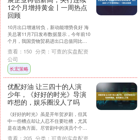
12个月增持黄金丨一周热点
回顾
10月出口增速转负，新动能增势良好 海
关总署11月7日发布数据显示，今年前10
个月，我国货物贸易进出口总值同比增
长3.6%，增速较前9个月微幅下调0.4个
查看：
150
分类：
可查的实盘配资
百分点....
公司
长宏策略
优配好油 让三四十的人演
少年，《好好的时光》导演
咋想的，娱乐圈没人了吗
《好好的时光》虽是开年贺岁剧，但其
中一些槽点却让人忍不住要吐槽，尤其
是在选角方面。尽管剧中的演员个个都
是实力派，演技上几乎没有什么大的问
查看：
205
分类：
可查的实盘配资