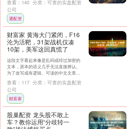
查看：
140
分类：
可查的实盘配资
公司
通配资
财富家 黄海大门紧闭，F16
沦为活靶，31架战机仅凑
10架，美军这回真慌了
这段文字看起来像是乱码或经过加密的
文本，原本的语义几乎无法直接辨认。
为了改写成有逻辑、可读的中文文章，
需要先根据已有线索进行合理的情境化
查看：
117
分类：
可查的实盘配资
重构。我将尝试将这些符号....
公司
财富家
股巢配资 龙头股不敢上
车？教你运用“分歧转一