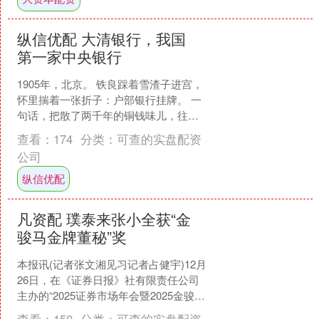
纵信优配 大清银行，我国
第一家中央银行
1905年，北京。 铁良踩着雪渣子进宫，
怀里揣着一张折子：户部银行挂牌。 一
句话，把散了两千年的铜钱味儿，往中
央笼子里赶。 这不是生意，是抢钱。 抢
查看：
174
分类：
可查的实盘配资
谁的？各省藩....
公司
纵信优配
凡资配 璞泰来张小全获“金
骏马金牌董秘”奖
本报讯(记者张文湘见习记者占健宇)12月
26日，在《证券日报》社有限责任公司
主办的“2025证券市场年会暨2025金骏马
颁奖典礼”上，上海璞泰来（603659）....
查看：
150
分类：
可查的实盘配资