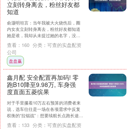
立刻转身离去，粉丝好友都
知道
俞灏明坦言：当年我被大火烧伤后，圈
内女友立刻转身离去，粉丝好友都知道
她是谁，我却从未提过她的名字，没说
过一句坏话，甚至对外说是我提的分手
查看：
160
分类：
可查的实盘配资
2010年10月22号....
公司
盘盘赢
鑫月配 安全配置再加码! 零
跑B10降至9.98万, 车身强
度直面五菱缤果
对于手里攥着10万左右预算的消费者来
说，选车往往是一场在各项需求中反复
权衡的“拉锯战”：想要续航长点跑长途不
焦虑，又想要内饰好点让家人坐得舒
查看：
133
分类：
可查的实盘配资
服，还得价格别太离谱....