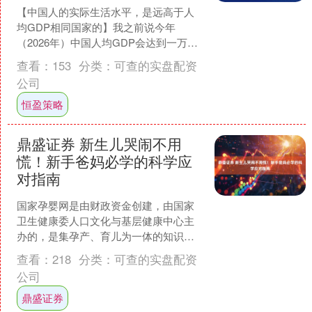
【中国人的实际生活水平，是远高于人
均GDP相同国家的】我之前说今年
（2026年）中国人均GDP会达到一万五
千美元，但我认为中国人实际的生活水
查看：
153
分类：
可查的实盘配资
平绝对是远超人均GD....
公司
恒盈策略
鼎盛证券 新生儿哭闹不用
慌！新手爸妈必学的科学应
对指南
国家孕婴网是由财政资金创建，由国家
卫生健康委人口文化与基层健康中心主
办的，是集孕产、育儿为一体的知识科
普权威官方平台。服务内容有备孕、孕
查看：
218
分类：
可查的实盘配资
期、产后、育儿、幼教、培....
公司
鼎盛证券