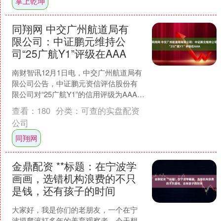
掌上乾坤
同翔网 中交广州航道局有
限公司：中证鹏元维持公
司“25广航Y1”评级在AAA
南财智讯12月1日电，中交广州航道局有
限公司公告，中证鹏元资信评估股份有
限公司对“25广航Y1”的信用评级为AAA，
主体信用等级和债券信用等级均为
查看：
180
分类：
可查的实盘配资
AAA，评级展....
公司
同翔网
金鼎配资 **标题：在宁波学
画画，选错机构浪费的不只
是钱，还有孩子的时间
大家好，我是你们的老朋友，一个在宁
波摸爬滚打多年的美育观察者。今天想