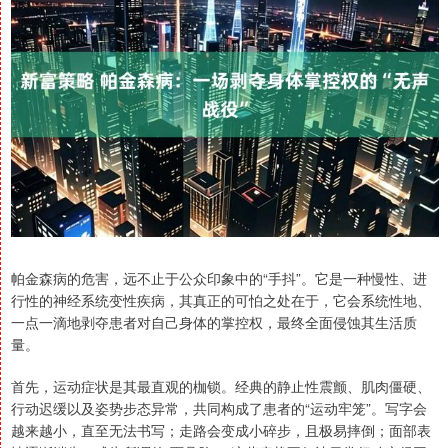
帕金森病的危害，远不止于公众印象中的“手抖”。它是一种慢性、进
行性的神经系统变性疾病，其真正的可怕之处在于，它会系统性地、
一点一滴地剥夺患者对自己身体的掌控权，最终全面侵蚀其生活质
量。
首先，运动症状是其最直观的枷锁。经典的静止性震颤、肌肉僵硬、
行动迟缓以及姿势步态异常，共同构成了患者的“运动牢笼”。写字会
越来越小，直至无法书写；走路会变成小碎步，且极易摔倒；面部表