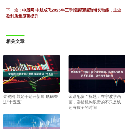
下一篇：
中股网 中航成飞2025年三季报展现强劲增长动能，主业
盈利质量显著提升
相关文章
壹资网 鼓足干劲开新局 砥砺奋
金鼎配资 **标题：在宁波学画
进“十五五”
画，选错机构浪费的不只是钱，
还有孩子的时间