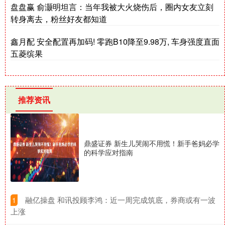
盘盘赢 俞灏明坦言：当年我被大火烧伤后，圈内女友立刻
转身离去，粉丝好友都知道
鑫月配 安全配置再加码! 零跑B10降至9.98万, 车身强度直面
五菱缤果
推荐资讯
鼎盛证券 新生儿哭闹不用慌！新手爸妈必学
的科学应对指南
​融亿操盘 和讯投顾李鸿：近一周完成筑底，券商或有一波
1
上涨