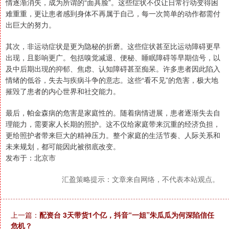
情逐渐消失，成为所谓的“面具脸”。这些症状不仅让日常行动变得困
难重重，更让患者感到身体不再属于自己，每一次简单的动作都需付
出巨大的努力。
其次，非运动症状是更为隐秘的折磨。这些症状甚至比运动障碍更早
出现，且影响更广。包括嗅觉减退、便秘、睡眠障碍等早期信号，以
及中后期出现的抑郁、焦虑、认知障碍甚至痴呆。许多患者因此陷入
情绪的低谷，失去与疾病斗争的意志。这些“看不见”的危害，极大地
摧毁了患者的内心世界和社交能力。
最后，帕金森病的危害是家庭性的。随着病情进展，患者逐渐失去自
理能力，需要家人长期的照护。这不仅给家庭带来沉重的经济负担，
更给照护者带来巨大的精神压力。整个家庭的生活节奏、人际关系和
未来规划，都可能因此被彻底改变。
发布于：北京市
汇盈策略提示：文章来自网络，不代表本站观点。
上一篇：
配资台 3天带货1个亿，抖音“一姐”朱瓜瓜为何深陷信任
危机？