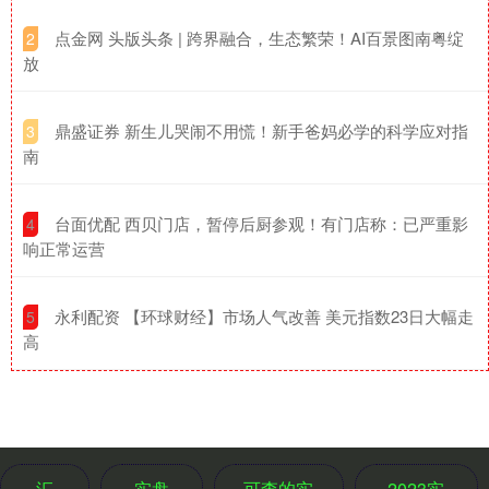
​点金网 头版头条 | 跨界融合，生态繁荣！AI百景图南粤绽
2
放
​鼎盛证券 新生儿哭闹不用慌！新手爸妈必学的科学应对指
3
南
​台面优配 西贝门店，暂停后厨参观！有门店称：已严重影
4
响正常运营
​永利配资 【环球财经】市场人气改善 美元指数23日大幅走
5
高
汇
实盘
可查的实
2023实