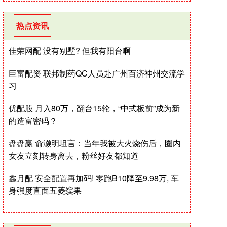
热点资讯
佳荣网配 没有别墅? 但我有阳台啊
巨富配资 联邦制药QC人员赴广州百济神州交流学
习
优配股 月入80万，翻台15轮，“中式板前”成为新
的造富密码？
盘盘赢 俞灏明坦言：当年我被大火烧伤后，圈内
女友立刻转身离去，粉丝好友都知道
鑫月配 安全配置再加码! 零跑B10降至9.98万, 车
身强度直面五菱缤果