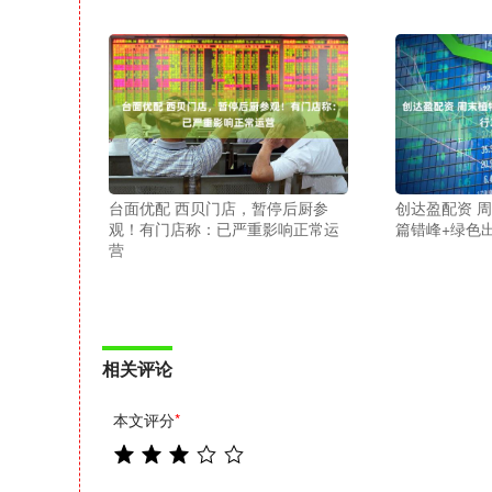
台面优配 西贝门店，暂停后厨参
创达盈配资 
观！有门店称：已严重影响正常运
篇错峰+绿色
营
相关评论
本文评分
*