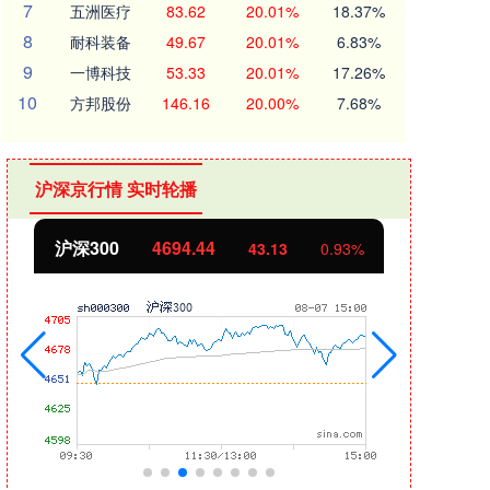
7
五洲医疗
83.62
20.01%
18.37%
8
耐科装备
49.67
20.01%
6.83%
9
一博科技
53.33
20.01%
17.26%
10
方邦股份
146.16
20.00%
7.68%
沪深京行情 实时轮播
沪深300
4694.44
北证
43.13
0.93%