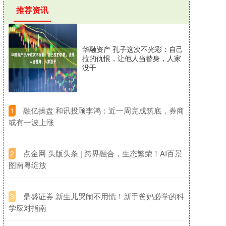
推荐资讯
华融资产 孔子这次不光彩：自己
拉的仇恨，让他人当替身，人家
没干
​融亿操盘 和讯投顾李鸿：近一周完成筑底，券商
1
或有一波上涨
​点金网 头版头条 | 跨界融合，生态繁荣！AI百景
2
图南粤绽放
​鼎盛证券 新生儿哭闹不用慌！新手爸妈必学的科
3
学应对指南