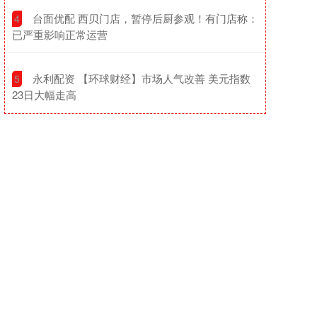
​台面优配 西贝门店，暂停后厨参观！有门店称：
4
已严重影响正常运营
​永利配资 【环球财经】市场人气改善 美元指数
5
23日大幅走高