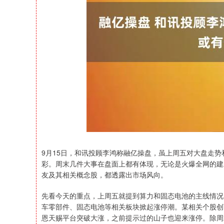
上证指数
3940.04
164.40
2.13%
39.68
9月15日，和讯投顾李鸿称融亿操盘，虽上周五对大盘走
彩。周末几件大事在盘面上都有体现，无论是火爆全网的建
友及其相关概念股，都透露出市场风向。
先看今天的重点，上周五就提到算力和固态电池的主线情况
车零部件、固态电池等相关板块掀起涨停潮。某相关个股创
恩天赐平台突破大涨，之前提示过的山子也迎来涨停。除周