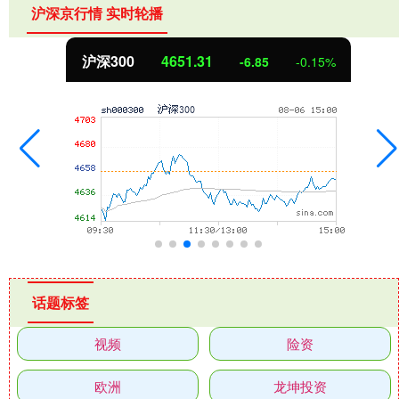
沪深京行情 实时轮播
沪深300
4651.31
-6.85
-0.15%
话题标签
视频
险资
欧洲
龙坤投资