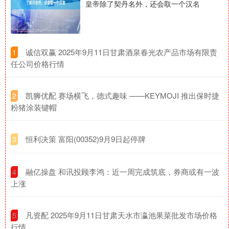
皇帝除了契丹名外，还会取一个汉名
​诚信双赢 2025年9月11日甘肃酒泉春光农产品市场有限责
1
任公司价格行情
​凯狮优配 赛场横飞，德式趣味 ——KEYMOJI 推出保时捷
2
粉猪涂装键帽
​恒利决策 富阳(00352)9月9日起停牌
3
​融亿操盘 和讯投顾李鸿：近一周完成筑底，券商或有一波
4
上涨
​凡资配 2025年9月11日甘肃天水市瀛池果菜批发市场价格
5
行情