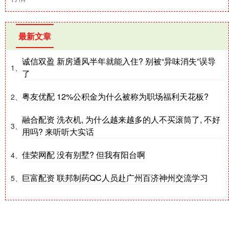
最新文章
诚信双盈 新房通风半年就能入住? 别被“异味消失”误导
1、
了
粤友优配 12%公积金为什么被称为职场福利天花板?
2、
融合配资 洗衣机, 为什么越来越多的人不买滚筒了, 不好
3、
用吗? 来听听大实话
佳荣网配 没有别墅? 但我有阳台啊
4、
巨富配资 联邦制药QC人员赴广州百济神州交流学习
5、