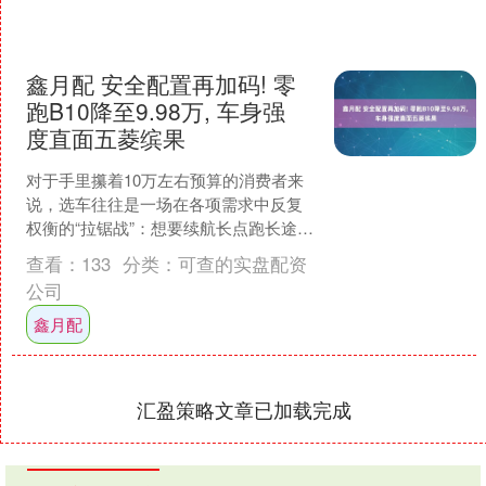
鑫月配 安全配置再加码! 零
跑B10降至9.98万, 车身强
度直面五菱缤果
对于手里攥着10万左右预算的消费者来
说，选车往往是一场在各项需求中反复
权衡的“拉锯战”：想要续航长点跑长途不
焦虑，又想要内饰好点让家人坐得舒
查看：
133
分类：
可查的实盘配资
服，还得价格别太离谱....
公司
鑫月配
汇盈策略文章已加载完成