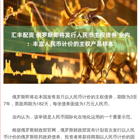
俄罗斯即将在本国发售首只以人民币计价的主权债券，期限为3至
7年，票面周期为182天，每张债券面值为1万元人民币。
业内认为，该举措是人民币国际化在地化运用的一个重要示范。
根据俄罗斯财政部官网，俄罗斯财政部宣布计划首次发行以人民
币计价的俄罗斯联邦政府债券。投资者将获得两期以人民币计价的固