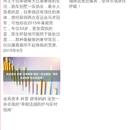
拜王子拉希德每天过着奢侈的生
储降息悬念爆表，全球市场屏住
活，跑车别墅一应俱全，最令人
呼吸！
羡慕的是，拉希德还有强壮的身
体，曾经获得两次亚运会马术冠
军，可他却在2015年暴毙而
亡，年仅33岁，更加震惊的
是，医生怀疑他可能死于纵欲过
度……那种最极致的奢华背后，
往往藏着最经不起推敲的荒唐。
2015年9月
金风资本 科普 @准妈妈 送您一
份全面的“孕期流感防护与应对
指南”