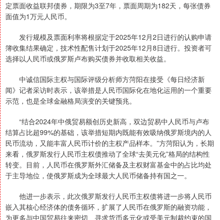
定票面收益联邦债券，期限为3至7年，票面周期为182天，每张债券
面值为1万元人民币。
发行规模及票面利率将根据定于2025年12月2日进行的认购申请
簿收集结果确定，技术性配售计划于2025年12月8日进行。投资者可
选择以人民币或俄罗斯卢布购买债券并收取相关收益。
中诚信国际主权与国际评级分析师方菏阳在接受《每日经济新
闻》记者采访时表示，该举措是人民币国际化在地化运用的一个重要
示范，也是全球金融格局演变的关键预兆。
“结合2024年中俄贸易额创历史新高，双边贸易中人民币与卢布
结算占比超99%的基础，该举措短期内既能有效吸纳俄罗斯境内的人
民币流动，又能丰富人民币计价的主权产品样本。”方菏阳认为，长期
来看，俄罗斯发行人民币主权债推动了全球“去美元化”格局的结构性
转变。目前，人民币在俄罗斯外汇储备及主权财富基金中的占比均处
于主导地位，使俄罗斯成为全球最大人民币储备持有国之一。
他进一步表示，此次俄罗斯发行人民币主权债将进一步将人民币
嵌入其核心经济体的债务循环，扩展了人民币在俄罗斯的融资功能，
为更多与中国贸易往来密切、寻求货币多元化或受美元制裁约束的国