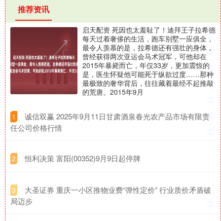
推荐资讯
启天配资 死因也太羞耻了！迪拜王子拉希德
每天过着奢侈的生活，跑车别墅一应俱全，
最令人羡慕的是，拉希德还有强壮的身体，
曾经获得两次亚运会马术冠军，可他却在
2015年暴毙而亡，年仅33岁，更加震惊的
是，医生怀疑他可能死于纵欲过度……那种
最极致的奢华背后，往往藏着最经不起推敲
的荒唐。2015年9月
​诚信双赢 2025年9月11日甘肃酒泉春光农产品市场有限责
1
任公司价格行情
​恒利决策 富阳(00352)9月9日起停牌
2
​大圣证券 重庆一小区推物业费“弹性定价” 行业质价矛盾破
3
局迈步