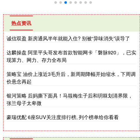
热点资讯
诚信双盈 新房通风半年就能入住? 别被“异味消失”误导了
达麟操盘 阿里平头哥发布首款智能网卡「磐脉920」，已实
现算力、网力、存力全布局
策略宝 油价上涨近3毛升后，新周期降幅开始缩水，下周调
价悬念再起
银河策略 后妈撕下面具！马筱梅生子后和玥箖划清界限，
张兰母子太卑微
豪瑞优配 6座SUV关注度排行榜, 列个榜单给你看看