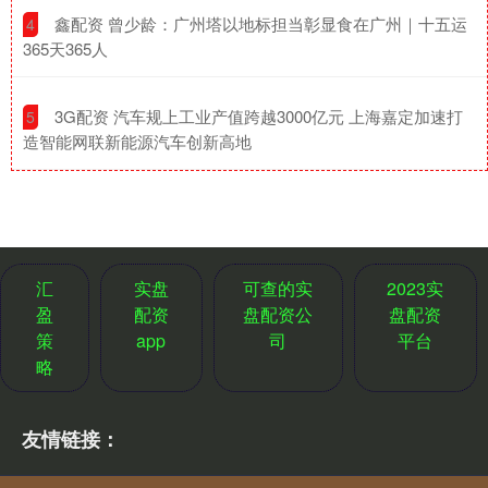
​鑫配资 曾少龄：广州塔以地标担当彰显食在广州｜十五运
4
365天365人
​3G配资 汽车规上工业产值跨越3000亿元 上海嘉定加速打
5
造智能网联新能源汽车创新高地
汇
实盘
可查的实
2023实
盈
配资
盘配资公
盘配资
策
app
司
平台
略
友情链接：