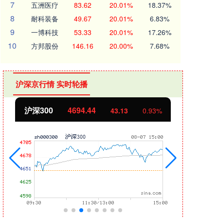
7
五洲医疗
83.62
20.01%
18.37%
8
耐科装备
49.67
20.01%
6.83%
9
一博科技
53.33
20.01%
17.26%
10
方邦股份
146.16
20.00%
7.68%
沪深京行情 实时轮播
北证50
1134.24
创业
11.37
1.01%