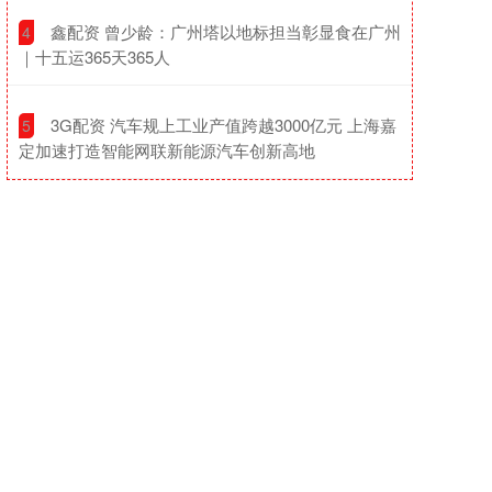
​鑫配资 曾少龄：广州塔以地标担当彰显食在广州
4
｜十五运365天365人
​3G配资 汽车规上工业产值跨越3000亿元 上海嘉
5
定加速打造智能网联新能源汽车创新高地