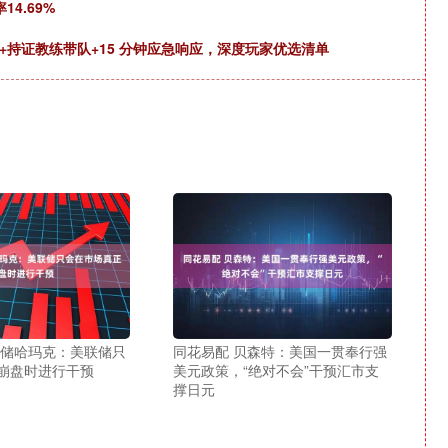
4.69%
+持证教练带队+15 分钟应急响应，深度玩家优选清单
联储哈玛克：美联储只
同花易配 贝森特：美国一贯奉行强
崩盘时进行干预
美元政策，“绝对不会”干预汇市支
撑日元