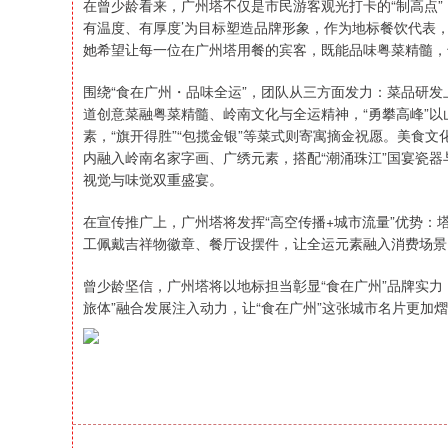
在曾少龄看来，广州塔不仅是市民游客观光打卡的“制高点”
有温度、有厚度’为目标塑造品牌形象，作为地标餐饮代表
她希望让每一位在广州塔用餐的宾客，既能品味粤菜精髓，
围绕“食在广州・品味全运”，团队从三方面发力：菜品研发
道创意菜融粤菜精髓、岭南文化与全运精神，“勇攀高峰”以
素，“旗开得胜”“包揽金银”等菜式则寄寓摘金祝愿。美食
内融入岭南名家字画、广绣元素，搭配“潮涌珠江”国宴瓷
视觉与味觉双重盛宴。
在宣传推广上，广州塔将发挥“高空传播+城市流量”优势：
工佩戴吉祥物徽章、餐厅设摆件，让全运元素融入消费场景
曾少龄坚信，广州塔将以地标担当彰显“食在广州”品牌实
旅体”融合发展注入动力，让“食在广州”这张城市名片更加