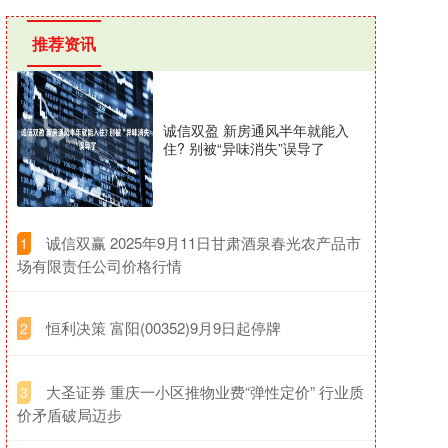
推荐资讯
诚信双盈 新房通风半年就能入
住? 别被“异味消失”误导了
​诚信双赢 2025年9月11日甘肃酒泉春光农产品市
1
场有限责任公司价格行情
​恒利决策 富阳(00352)9月9日起停牌
2
​大圣证券 重庆一小区推物业费“弹性定价” 行业质
3
价矛盾破局迈步