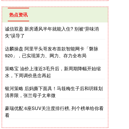
热点资讯
诚信双盈 新房通风半年就能入住? 别被“异味消
失”误导了
达麟操盘 阿里平头哥发布首款智能网卡「磐脉
920」，已实现算力、网力、存力全布局
策略宝 油价上涨近3毛升后，新周期降幅开始缩
水，下周调价悬念再起
银河策略 后妈撕下面具！马筱梅生子后和玥箖划
清界限，张兰母子太卑微
豪瑞优配 6座SUV关注度排行榜, 列个榜单给你看
看