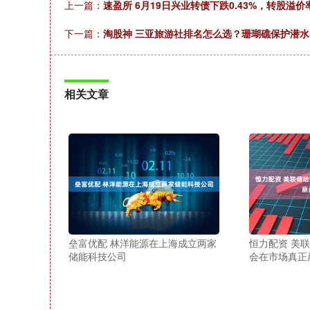
上一篇：
速盈所 6月19日兴业转债下跌0.43%，转股溢价率1
下一篇：
淘股神 三亚旅游社排名怎么选？珊瑚礁保护潜水
相关文章
垒富优配 林洋能源在上海成立两家
恒力配资 美
储能科技公司
会在市场真正