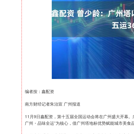
深证成指
14311.01
39.68
1.02%
200.89
编者按：鑫配资
南方财经记者朱治宣 广州报道
11月9日鑫配资，第十五届全国运动会将在广州盛大开幕
广州・品味全运”为核心，借广州塔地标优势赋能城市美食