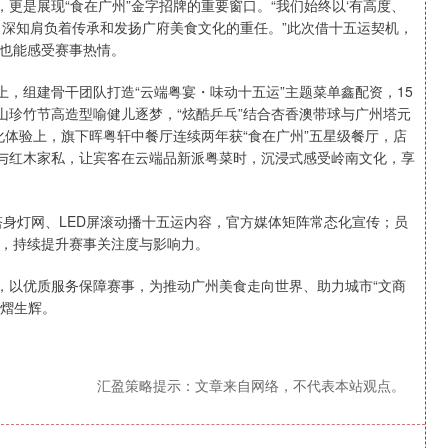
，更是展现“食在广州”金字招牌的重要窗口。“我们始终以‘有高度、
，深知肩负着传承和发扬广府美食文化的重任。”此次借十五运契机，
也能感受赛事热情。
上，组建骨干团队打造“云端粤宴・味动十五运”主题菜单鑫配资，15
山珍竹节高造型喻健儿逐梦，“炫酷乒乓”结合杏香澳带球与广州塔元
文化体验上，旗下晖粤轩中餐厅连续两年获“食在广州”五星级餐厅，店
器与红木家私，让宾客在云端品新派粤菜时，沉浸式感受岭南文化，享
塔身灯网、LED屏滚动播十五运内容，官方媒体矩阵常态化宣传；员
，持续提升赛事关注度与影响力。
力，以优质服务保障赛事，为推动广州美食走向世界、助力城市“文商
熠熠生辉。
汇盈策略提示：文章来自网络，不代表本站观点。