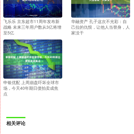
飞乐乐 京东超市11周年发布新
华融资产 孔子这次不光彩：自
战略 未来三年用户数从3亿将增
己拉的仇恨，让他人当替身，人
至5亿
家没干
申银优配 上周崩盘吓坏全球市
场，今天40年期日债拍卖成焦
点
相关评论