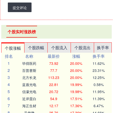
提交评论
个股实时涨跌榜
个股跌幅
个股流入
个股流出
换手率
个股涨幅
排名
名称
最新价
涨幅
换手率
1
毕得医药
73.92
20.00%
11.62%
2
百普赛斯
77.7
20.00%
23.31%
3
北方长龙
113.23
20.00%
12.25%
4
蓝盾光电
22.81
19.99%
0.58%
5
信濠光电
20.72
19.98%
11.95%
6
近岸蛋白
54.9
17.51%
11.39%
7
海正生材
12.17
17.36%
6.47%
8
晶华微
25.76
17.36%
14.66%