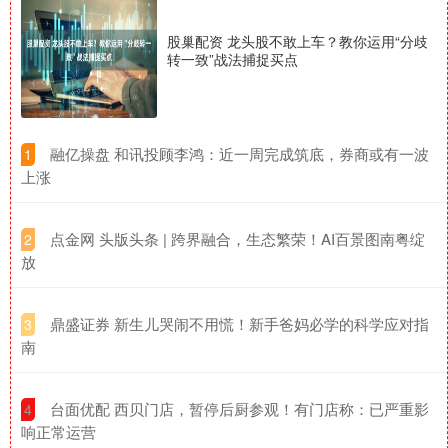
股巢配资 龙头股不敢上车？教你运用“分歧
转一致”战法捕捉买点
​融亿操盘 和讯投顾李鸿：近一周完成筑底，券商或有一波
1
上涨
​点金网 头版头条 | 跨界融合，生态繁荣！AI百景图南粤绽
2
放
​鼎盛证券 新生儿哭闹不用慌！新手爸妈必学的科学应对指
3
南
​台面优配 西贝门店，暂停后厨参观！有门店称：已严重影
4
响正常运营