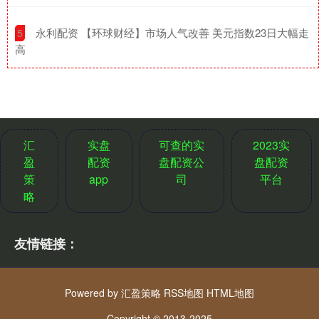
​永利配资 【环球财经】市场人气改善 美元指数23日大幅走
5
高
汇
实盘
可查的实
2023实
盈
配资
盘配资公
盘配资
策
app
司
平台
略
友情链接：
Powered by
汇盈策略
RSS地图
HTML地图
Copyright
© 2013-2025