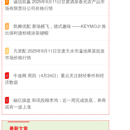
​诚信双赢 2025年9月11日甘肃酒泉春光农产品市
1
场有限责任公司价格行情
​凯狮优配 赛场横飞，德式趣味 ——KEYMOJI 推
2
出保时捷粉猪涂装键帽
​凡资配 2025年9月11日甘肃天水市瀛池果菜批发
3
市场价格行情
​牛途网 周四（4月24日）重点关注财经事件和经
4
济数据
​融亿操盘 和讯投顾李鸿：近一周完成筑底，券商
5
或有一波上涨
最新文章