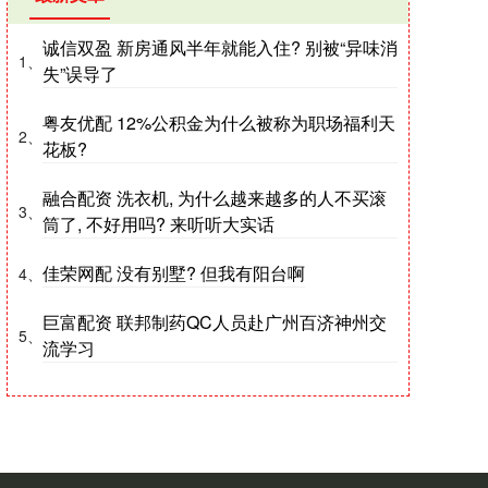
诚信双盈 新房通风半年就能入住? 别被“异味消
1、
失”误导了
粤友优配 12%公积金为什么被称为职场福利天
2、
花板?
融合配资 洗衣机, 为什么越来越多的人不买滚
3、
筒了, 不好用吗? 来听听大实话
佳荣网配 没有别墅? 但我有阳台啊
4、
巨富配资 联邦制药QC人员赴广州百济神州交
5、
流学习