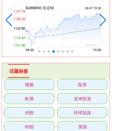
话题标签
视频
险资
欧洲
龙坤投资
伊朗
环球策路
特朗
美国