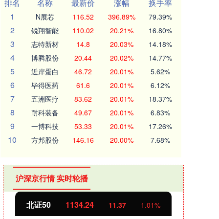
排名
名称
最新价
涨幅
换手率
1
N展芯
116.52
396.89%
79.39%
2
锐翔智能
110.02
20.21%
16.80%
3
志特新材
14.8
20.03%
14.18%
4
博腾股份
20.44
20.02%
14.77%
5
近岸蛋白
46.72
20.01%
5.62%
6
毕得医药
61.6
20.01%
6.12%
7
五洲医疗
83.62
20.01%
18.37%
8
耐科装备
49.67
20.01%
6.83%
9
一博科技
53.33
20.01%
17.26%
10
方邦股份
146.16
20.00%
7.68%
沪深京行情 实时轮播
北证50
1134.24
创业
11.37
1.01%