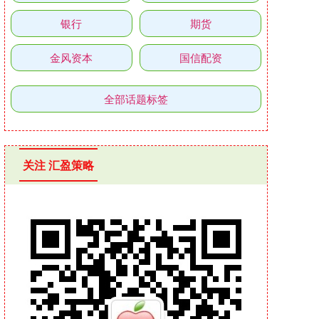
银行
期货
金风资本
国信配资
全部话题标签
关注 汇盈策略