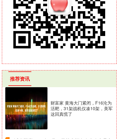
推荐资讯
财富家 黄海大门紧闭，F16沦为
活靶，31架战机仅凑10架，美军
这回真慌了