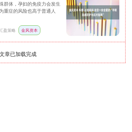
殊群体，孕妇的免疫力会发生
为重症的风险也高于普通人
汇盈策略
金风资本
文章已加载完成
沪深300
4694.44
1.42%
43.13
0.93%