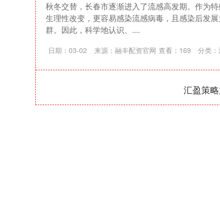
秋冬交替，长春市逐渐进入了流感高发期。作为特
生理性改变，更容易感染流感病毒，且感染后发展
群。因此，科学地认识、....
日期：03-02
来源：融丰配资官网
查看：
169
分类：
汇盈策略
深证成指
14311.01
39.68
1.02%
200.89