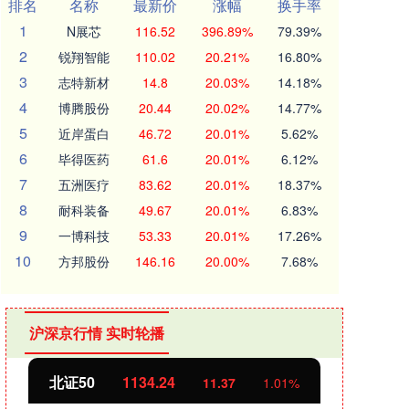
排名
名称
最新价
涨幅
换手率
1
N展芯
116.52
396.89%
79.39%
2
锐翔智能
110.02
20.21%
16.80%
3
志特新材
14.8
20.03%
14.18%
4
博腾股份
20.44
20.02%
14.77%
5
近岸蛋白
46.72
20.01%
5.62%
6
毕得医药
61.6
20.01%
6.12%
7
五洲医疗
83.62
20.01%
18.37%
8
耐科装备
49.67
20.01%
6.83%
9
一博科技
53.33
20.01%
17.26%
10
方邦股份
146.16
20.00%
7.68%
沪深京行情 实时轮播
北证50
1134.24
创业
11.37
1.01%