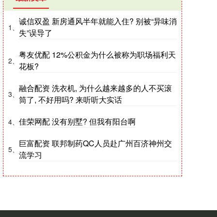
诚信双盈 新房通风半年就能入住? 别被“异味消
1、
失”误导了
粤友优配 12%公积金为什么被称为职场福利天
2、
花板?
融合配资 洗衣机, 为什么越来越多的人不买滚
3、
筒了, 不好用吗? 来听听大实话
佳荣网配 没有别墅? 但我有阳台啊
4、
巨富配资 联邦制药QC人员赴广州百济神州交
5、
流学习