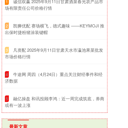
​诚信双赢 2025年9月11日甘肃酒泉春光农产品市
1
场有限责任公司价格行情
​凯狮优配 赛场横飞，德式趣味 ——KEYMOJI 推
2
出保时捷粉猪涂装键帽
​凡资配 2025年9月11日甘肃天水市瀛池果菜批发
3
市场价格行情
​牛途网 周四（4月24日）重点关注财经事件和经
4
济数据
​融亿操盘 和讯投顾李鸿：近一周完成筑底，券商
5
或有一波上涨
最新文章