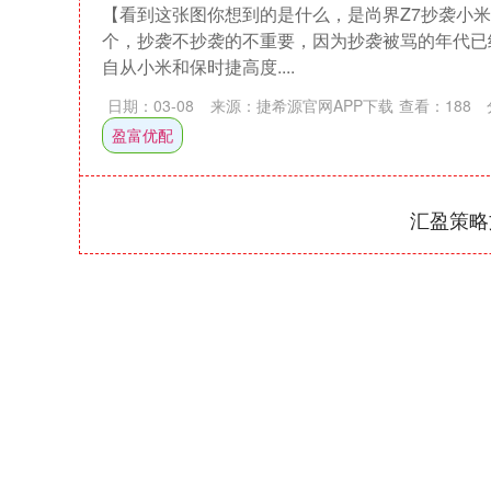
【看到这张图你想到的是什么，是尚界Z7抄袭小米
个，抄袭不抄袭的不重要，因为抄袭被骂的年代已
自从小米和保时捷高度....
日期：03-08
来源：捷希源官网APP下载
查看：
188
盈富优配
汇盈策略
深证成指
14311.01
39.68
1.02%
200.89