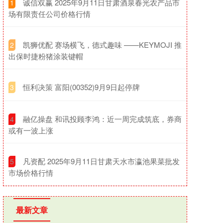
​诚信双赢 2025年9月11日甘肃酒泉春光农产品市
1
场有限责任公司价格行情
​凯狮优配 赛场横飞，德式趣味 ——KEYMOJI 推
2
出保时捷粉猪涂装键帽
​恒利决策 富阳(00352)9月9日起停牌
3
​融亿操盘 和讯投顾李鸿：近一周完成筑底，券商
4
或有一波上涨
​凡资配 2025年9月11日甘肃天水市瀛池果菜批发
5
市场价格行情
最新文章