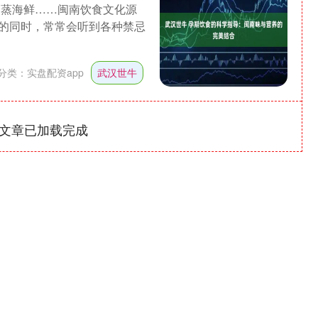
、蒸海鲜……闽南饮食文化源
的同时，常常会听到各种禁忌
分类：
实盘配资app
武汉世牛
文章已加载完成
北证50
1122.88
-0.15%
3.42
0.30%