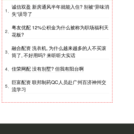
诚信双盈 新房通风半年就能入住? 别被“异味消
1、
失”误导了
粤友优配 12%公积金为什么被称为职场福利天
2、
花板?
融合配资 洗衣机, 为什么越来越多的人不买滚
3、
筒了, 不好用吗? 来听听大实话
佳荣网配 没有别墅? 但我有阳台啊
4、
巨富配资 联邦制药QC人员赴广州百济神州交
5、
流学习