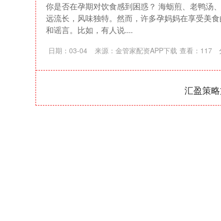
你是否在孕期对饮食感到困惑？ 海蛎煎、老鸭汤
远流长，风味独特。然而，许多孕妈妈在享受美食
和谣言。比如，有人说....
日期：03-04
来源：金管家配资APP下载
查看：
117
汇盈策略
沪深300
4651.31
-34.08
-0.24%
-6.85