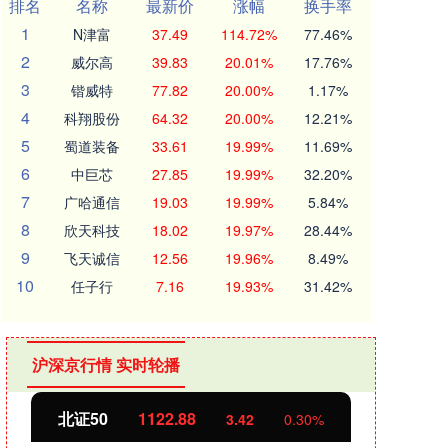
排名
名称
最新价
涨幅
换手率
1
N津富
37.49
114.72%
77.46%
2
威尔高
39.83
20.01%
17.76%
3
锴威特
77.82
20.00%
1.17%
4
科翔股份
64.32
20.00%
12.21%
5
蜀道装备
33.61
19.99%
11.69%
6
中巨芯
27.85
19.99%
32.20%
7
广哈通信
19.03
19.99%
5.84%
8
欣天科技
18.02
19.97%
28.44%
9
飞天诚信
12.56
19.96%
8.49%
10
任子行
7.16
19.93%
31.42%
沪深京行情 实时轮播
创业板指
3515.56
基金
-19.58
-0.55%