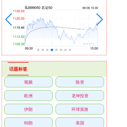
话题标签
视频
险资
欧洲
龙坤投资
伊朗
环球策路
特朗
美国