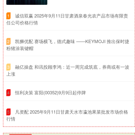
​诚信双赢 2025年9月11日甘肃酒泉春光农产品市场有限责
1
任公司价格行情
​凯狮优配 赛场横飞，德式趣味 ——KEYMOJI 推出保时捷
2
粉猪涂装键帽
​融亿操盘 和讯投顾李鸿：近一周完成筑底，券商或有一波
3
上涨
​恒利决策 富阳(00352)9月9日起停牌
4
​凡资配 2025年9月11日甘肃天水市瀛池果菜批发市场价格
5
行情