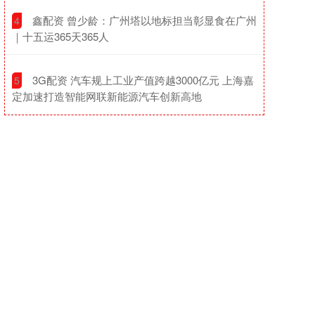
​鑫配资 曾少龄：广州塔以地标担当彰显食在广州
4
｜十五运365天365人
​3G配资 汽车规上工业产值跨越3000亿元 上海嘉
5
定加速打造智能网联新能源汽车创新高地