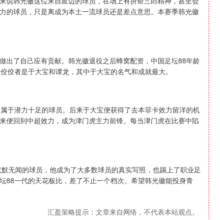
来说韩光徽这位来自延边的球员，在场上有拼命三郎精神，甚至会
力的球员，只是离成为本土一流球员还是差点意思。本赛季韩光徽
做出了自己应有贡献。韩光徽退役之后蜂窝配资，中国足坛88年龄
员佼佼者是于大宝和谭龙，其中于大宝的名气和成就最大。
，属于潜力十足的球员。后来于大宝便获得了去本菲卡效力留洋的机
来便回到中超效力，成为津门虎主力前锋。每当津门虎在比赛中陷
代默默无闻的球员，他成为了大多数球员的真实写照，也踢上了职业足
坛88一代的天花板比，差了不止一个档次。希望韩光徽能投身青
汇盈策略提示：文章来自网络，不代表本站观点。