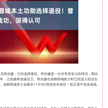
深证成指
14110.12
0.57%
-34.08
-0.24%
球员韩光徽，已经选择退役。韩光徽是一位非常有实力的球员，刚出
争，让他最终改踢后卫。韩光徽在成都蓉城效力时已经进入职业生
。成都蓉城本土金靴在11月9日突然宣布退役！徐正源不舍送祝福，