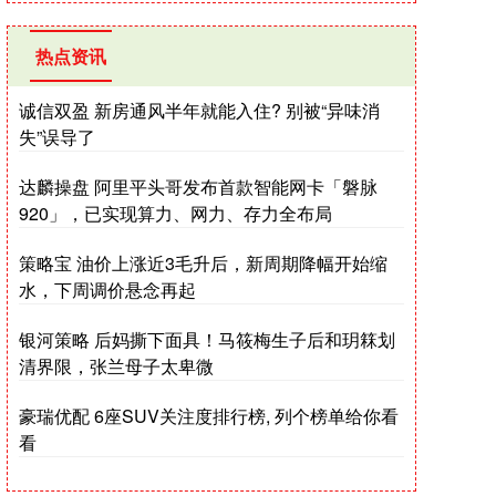
热点资讯
诚信双盈 新房通风半年就能入住? 别被“异味消
失”误导了
达麟操盘 阿里平头哥发布首款智能网卡「磐脉
920」，已实现算力、网力、存力全布局
策略宝 油价上涨近3毛升后，新周期降幅开始缩
水，下周调价悬念再起
银河策略 后妈撕下面具！马筱梅生子后和玥箖划
清界限，张兰母子太卑微
豪瑞优配 6座SUV关注度排行榜, 列个榜单给你看
看