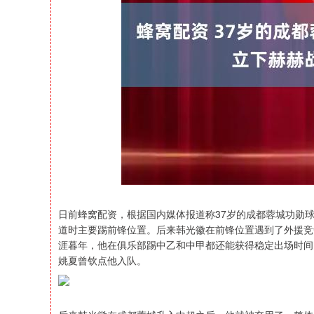
上证指数
3900.35
-1.00
-0.01%
21.92
日前蜂窝配资，根据国内媒体报道称37岁的成都蓉城功勋
道时主要踢前锋位置。后来韩光徽在前锋位置遇到了外援竞
涯暮年，他在俱乐部踢中乙和中甲都还能获得稳定出场时间
姚夏曾钦点他入队。