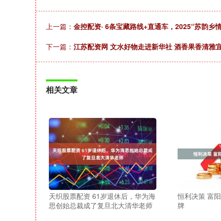
上一篇：
金控配资· 6条宝藏路线+直通车，2025“苏韵
下一篇：
江苏配资网 文水好物走进新华社 酒香果香清雅
相关文章
天织股票配资 61岁退休后，华为海
恒利决策 富阳(
思创始总裁成了复旦北大清华老师
牌