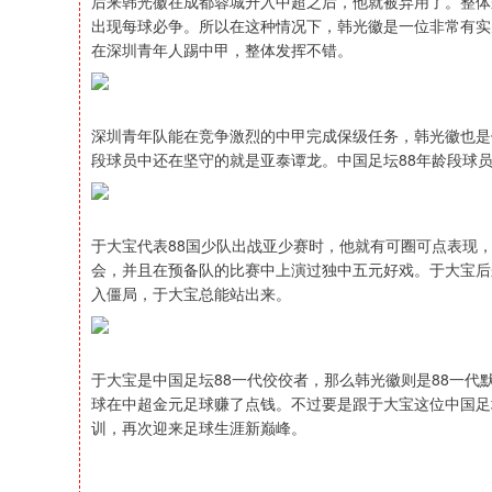
后来韩光徽在成都蓉城升入中超之后，他就被弃用了。整体
出现每球必争。所以在这种情况下，韩光徽是一位非常有实
在深圳青年人踢中甲，整体发挥不错。
深圳青年队能在竞争激烈的中甲完成保级任务，韩光徽也是
段球员中还在坚守的就是亚泰谭龙。中国足坛88年龄段球
于大宝代表88国少队出战亚少赛时，他就有可圈可点表现
会，并且在预备队的比赛中上演过独中五元好戏。于大宝后
入僵局，于大宝总能站出来。
于大宝是中国足坛88一代佼佼者，那么韩光徽则是88一
球在中超金元足球赚了点钱。不过要是跟于大宝这位中国足
训，再次迎来足球生涯新巅峰。