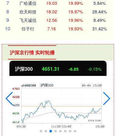
7
广哈通信
19.03
19.99%
5.84%
8
欣天科技
18.02
19.97%
28.44%
9
飞天诚信
12.56
19.96%
8.49%
10
任子行
7.16
19.93%
31.42%
沪深京行情 实时轮播
沪深300
4651.31
北
-6.85
-0.15%