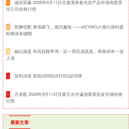
​诚信双赢 2025年9月11日甘肃酒泉春光农产品市场有限责
1
任公司价格行情
​凯狮优配 赛场横飞，德式趣味 ——KEYMOJI 推出保时捷
2
粉猪涂装键帽
​融亿操盘 和讯投顾李鸿：近一周完成筑底，券商或有一波
3
上涨
​恒利决策 富阳(00352)9月9日起停牌
4
​凡资配 2025年9月11日甘肃天水市瀛池果菜批发市场价格
5
行情
最新文章