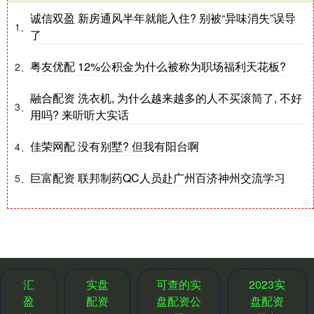
诚信双盈 新房通风半年就能入住? 别被“异味消失”误导
1、
了
粤友优配 12%公积金为什么被称为职场福利天花板?
2、
融合配资 洗衣机, 为什么越来越多的人不买滚筒了, 不好
3、
用吗? 来听听大实话
佳荣网配 没有别墅? 但我有阳台啊
4、
巨富配资 联邦制药QC人员赴广州百济神州交流学习
5、
汇
实盘
可查的实
2023实
盈
配资
盘配资公
盘配资