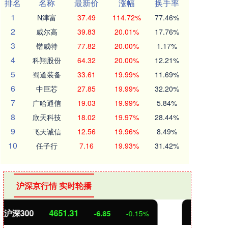
排名
名称
最新价
涨幅
换手率
1
N津富
37.49
114.72%
77.46%
2
威尔高
39.83
20.01%
17.76%
3
锴威特
77.82
20.00%
1.17%
4
科翔股份
64.32
20.00%
12.21%
5
蜀道装备
33.61
19.99%
11.69%
6
中巨芯
27.85
19.99%
32.20%
7
广哈通信
19.03
19.99%
5.84%
8
欣天科技
18.02
19.97%
28.44%
9
飞天诚信
12.56
19.96%
8.49%
10
任子行
7.16
19.93%
31.42%
沪深京行情 实时轮播
北证50
1122.88
创业
3.42
0.30%