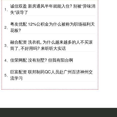
诚信双盈 新房通风半年就能入住? 别被“异味消
1、
失”误导了
粤友优配 12%公积金为什么被称为职场福利天
2、
花板?
融合配资 洗衣机, 为什么越来越多的人不买滚
3、
筒了, 不好用吗? 来听听大实话
佳荣网配 没有别墅? 但我有阳台啊
4、
巨富配资 联邦制药QC人员赴广州百济神州交
5、
流学习