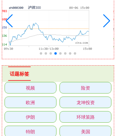
话题标签
视频
险资
欧洲
龙坤投资
伊朗
环球策路
特朗
美国