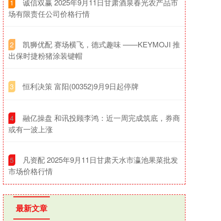
​诚信双赢 2025年9月11日甘肃酒泉春光农产品市
1
场有限责任公司价格行情
​凯狮优配 赛场横飞，德式趣味 ——KEYMOJI 推
2
出保时捷粉猪涂装键帽
​恒利决策 富阳(00352)9月9日起停牌
3
​融亿操盘 和讯投顾李鸿：近一周完成筑底，券商
4
或有一波上涨
​凡资配 2025年9月11日甘肃天水市瀛池果菜批发
5
市场价格行情
最新文章