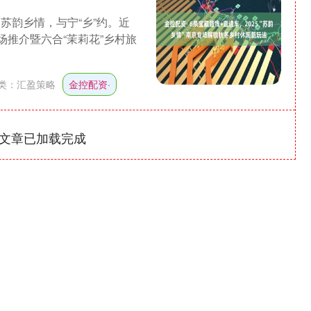
苏韵乡情，与宁“乡”约。近
场推介暨六合“茉莉花”乡村旅
类：
汇盈策略
金控配资·
文章已加载完成
沪深300
4651.31
-0.24%
-6.85
-0.15%