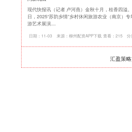
现代快报讯（记者 卢河燕）金秋十月，桂香四溢。
日，2025“苏韵乡情”乡村休闲旅游农业（南京）专
游艺术展演....
日期：11-03
来源：柳州配资APP下载
查看：
215
分
汇盈策略
深证成指
14110.12
21.92
0.57%
-34.08