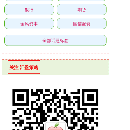
银行
期货
金风资本
国信配资
全部话题标签
关注 汇盈策略