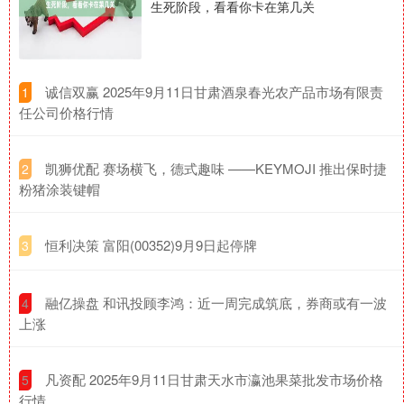
生死阶段，看看你卡在第几关
​诚信双赢 2025年9月11日甘肃酒泉春光农产品市场有限责
1
任公司价格行情
​凯狮优配 赛场横飞，德式趣味 ——KEYMOJI 推出保时捷
2
粉猪涂装键帽
​恒利决策 富阳(00352)9月9日起停牌
3
​融亿操盘 和讯投顾李鸿：近一周完成筑底，券商或有一波
4
上涨
​凡资配 2025年9月11日甘肃天水市瀛池果菜批发市场价格
5
行情