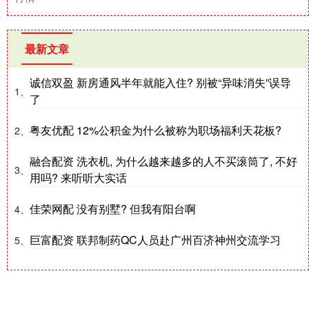
最新文章
诚信双盈 新房通风半年就能入住? 别被“异味消失”误导
1、
了
粤友优配 12%公积金为什么被称为职场福利天花板?
2、
融合配资 洗衣机, 为什么越来越多的人不买滚筒了, 不好
3、
用吗? 来听听大实话
佳荣网配 没有别墅? 但我有阳台啊
4、
巨富配资 联邦制药QC人员赴广州百济神州交流学习
5、