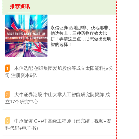
推荐资讯
永信证券 西地那非、伐地那非、
他达拉非，三种药物疗效大比
拼！弄清这三点，助您做出更明
智的选择！
​本信选配 创维集团爱旭股份等成立太阳能科技公
1
司 注册资本9亿
​大牛证券港股 中山大学人工智能研究院揭牌 成
2
立17个研究中心
​中承配资 C++中高级工程师（已完结，视频+资
3
料代码+电子书）