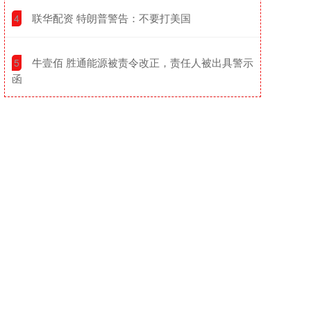
​联华配资 特朗普警告：不要打美国
4
​牛壹佰 胜通能源被责令改正，责任人被出具警示
5
函