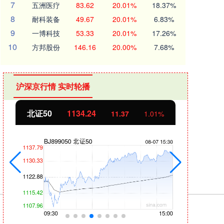
7
五洲医疗
83.62
20.01%
18.37%
8
耐科装备
49.67
20.01%
6.83%
9
一博科技
53.33
20.01%
17.26%
10
方邦股份
146.16
20.00%
7.68%
沪深京行情 实时轮播
北证50
1134.24
创业
11.37
1.01%