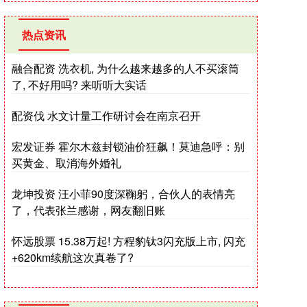
热点资讯
融合配资 洗衣机, 为什么越来越多的人不买滚筒
了, 不好用吗? 来听听大实话
配资伐 水文计量工作研讨会在南京召开
宏发证券 霍尔木兹封锁油价狂飙！莫迪急呼：别
买黄金、取消海外婚礼
龙坤投资 汪小菲90度深鞠躬，合伙人的表情亮
了，代表张兰感谢，网友翻旧账
怀远股票 15.38万起! 方程豹钛3闪充版上市, 闪充
+620km续航这次真卷了?