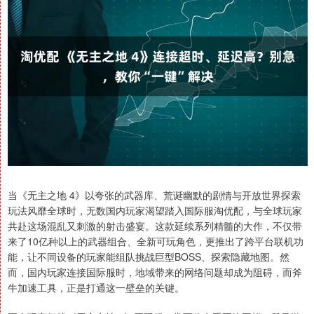
当《无主之地 4》以夸张的武器库、荒诞幽默的剧情与开放世界探索
玩法风靡全球时，无数国内玩家渴望踏入国际服淘优配，与全球玩家
共赴这场混乱又刺激的射击盛宴。这款延续系列精髓的大作，不仅带
来了10亿种以上的武器组合、全新可玩角色，更推出了跨平台联机功
能，让不同设备的玩家能组队挑战巨型BOSS、探索隐藏地图。然
而，国内玩家连接国际服时，地域带来的网络问题却成为阻碍，而斧
牛加速工具，正是打通这一壁垒的关键。