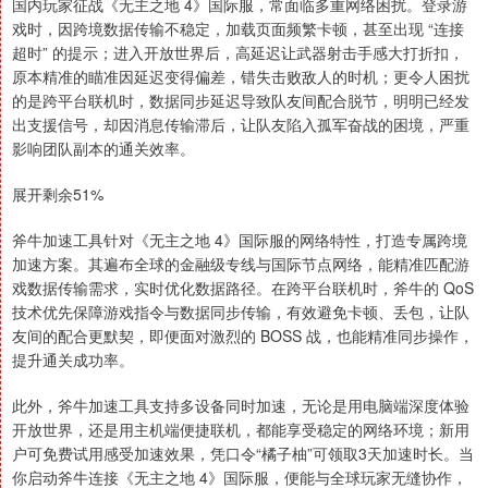
国内玩家征战《无主之地 4》国际服，常面临多重网络困扰。登录游
戏时，因跨境数据传输不稳定，加载页面频繁卡顿，甚至出现 “连接
超时” 的提示；进入开放世界后，高延迟让武器射击手感大打折扣，
原本精准的瞄准因延迟变得偏差，错失击败敌人的时机；更令人困扰
的是跨平台联机时，数据同步延迟导致队友间配合脱节，明明已经发
出支援信号，却因消息传输滞后，让队友陷入孤军奋战的困境，严重
影响团队副本的通关效率。
展开剩余51%
斧牛加速工具针对《无主之地 4》国际服的网络特性，打造专属跨境
加速方案。其遍布全球的金融级专线与国际节点网络，能精准匹配游
戏数据传输需求，实时优化数据路径。在跨平台联机时，斧牛的 QoS
技术优先保障游戏指令与数据同步传输，有效避免卡顿、丢包，让队
友间的配合更默契，即便面对激烈的 BOSS 战，也能精准同步操作，
提升通关成功率。
此外，斧牛加速工具支持多设备同时加速，无论是用电脑端深度体验
开放世界，还是用主机端便捷联机，都能享受稳定的网络环境；新用
户可免费试用感受加速效果，凭口令“橘子柚”可领取3天加速时长。当
你启动斧牛连接《无主之地 4》国际服，便能与全球玩家无缝协作，