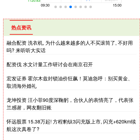
热点资讯
融合配资 洗衣机, 为什么越来越多的人不买滚筒了, 不好用
吗? 来听听大实话
配资伐 水文计量工作研讨会在南京召开
宏发证券 霍尔木兹封锁油价狂飙！莫迪急呼：别买黄金、
取消海外婚礼
龙坤投资 汪小菲90度深鞠躬，合伙人的表情亮了，代表张
兰感谢，网友翻旧账
怀远股票 15.38万起! 方程豹钛3闪充版上市, 闪充+620km续
航这次真卷了?