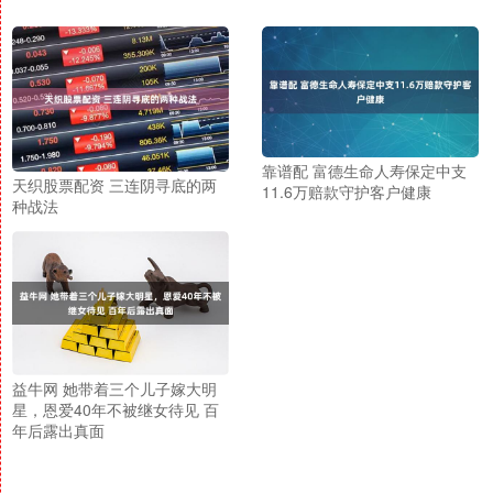
靠谱配 富德生命人寿保定中支
天织股票配资 三连阴寻底的两
11.6万赔款守护客户健康
种战法
益牛网 她带着三个儿子嫁大明
星，恩爱40年不被继女待见 百
年后露出真面