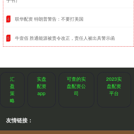
子书）
​联华配资 特朗普警告：不要打美国
4
​牛壹佰 胜通能源被责令改正，责任人被出具警示函
5
汇
实盘
可查的实
2023实
盈
配资
盘配资公
盘配资
策
app
司
平台
略
友情链接：