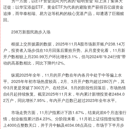
另一方面，以ETF资金流向为代表的“聪明资金”却上演了集体大
迁徙：以华宝添益ETF、黄金ETF为代表的避险资产获得百亿级资金
追捧，而华泰柏瑞、易方达等机构的核心宽基产品，却遭遇了巨额赎
回。
238万新股民跑步入场
根据上交所披露的数据，2025年11月A股市场新开账户238.14万
户，投资者入场步伐在10月回落后重拾升势。从月度变化看，11月新
开户数相较上月230.99万户环比增长3.1%，但与2024年“9.24行情”带
动的高基数相比，同比下降约12%。
纵观2025年全年，11月的开户数在年内各月中处于中等偏上水
平。2025年年初市场热度较高，2月、3月开户数均超过280万户，其
中3月更是突破了300万户。在经历4、5月的阶段性回落后，市场热情
自6月起持续恢复。截至2025年11月末，年内累计新增投资者2484.0
2万户，同比增长7.95%，年内开户总数已超过2023年全年水平。
市场走势方面，11月沪指累计下跌1.67%，结束此前6个月连涨行
情，创业板指累计跌4.23%。分阶段来看，11月初上证综指曾短暂站
上4000点整数关口，并于月中触及4034.08点高位，市场于下半月步