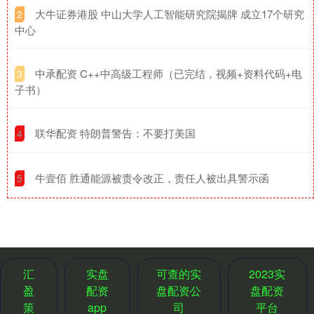
​大牛证券港股 中山大学人工智能研究院揭牌 成立17个研究
2
中心
​中承配资 C++中高级工程师（已完结，视频+资料代码+电
3
子书）
​联华配资 特朗普警告：不要打美国
4
​牛壹佰 胜通能源被责令改正，责任人被出具警示函
5
汇
实盘
可查的实
2023实
盈
配资
盘配资公
盘配资
策
app
司
平台