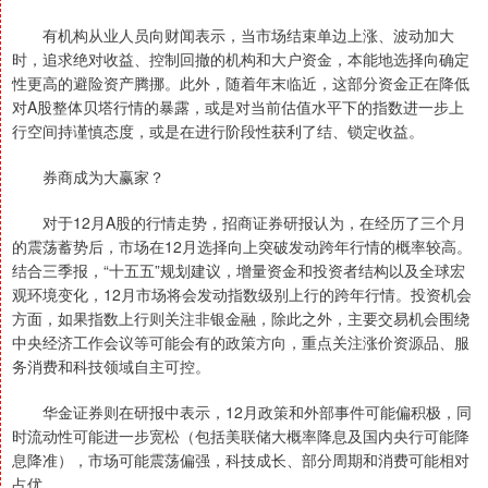
有机构从业人员向财闻表示，当市场结束单边上涨、波动加大
时，追求绝对收益、控制回撤的机构和大户资金，本能地选择向确定
性更高的避险资产腾挪。此外，随着年末临近，这部分资金正在降低
对A股整体贝塔行情的暴露，或是对当前估值水平下的指数进一步上
行空间持谨慎态度，或是在进行阶段性获利了结、锁定收益。
券商成为大赢家？
对于12月A股的行情走势，招商证券研报认为，在经历了三个月
的震荡蓄势后，市场在12月选择向上突破发动跨年行情的概率较高。
结合三季报，“十五五”规划建议，增量资金和投资者结构以及全球宏
观环境变化，12月市场将会发动指数级别上行的跨年行情。投资机会
方面，如果指数上行则关注非银金融，除此之外，主要交易机会围绕
中央经济工作会议等可能会有的政策方向，重点关注涨价资源品、服
务消费和科技领域自主可控。
华金证券则在研报中表示，12月政策和外部事件可能偏积极，同
时流动性可能进一步宽松（包括美联储大概率降息及国内央行可能降
息降准），市场可能震荡偏强，科技成长、部分周期和消费可能相对
占优。