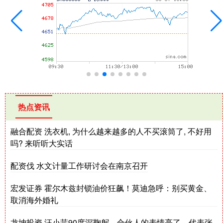
热点资讯
融合配资 洗衣机, 为什么越来越多的人不买滚筒了, 不好用
吗? 来听听大实话
配资伐 水文计量工作研讨会在南京召开
宏发证券 霍尔木兹封锁油价狂飙！莫迪急呼：别买黄金、
取消海外婚礼
龙坤投资 汪小菲90度深鞠躬，合伙人的表情亮了，代表张