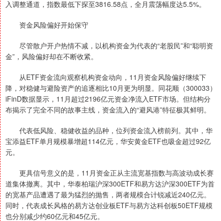
入调整通道，指数最低下探至3816.58点，全月震荡幅度达5.5%。
资金风险偏好开始保守
尽管散户开户热情不减，以机构资金为代表的“老股民”和“聪明资
金”，风险偏好却在不断收紧。
从ETF资金流向观察机构资金动向，11月资金风险偏好继续下
降，对稳健与避险资产的追逐相比10月更为明显。同花顺（300033）
iFinD数据显示，11月超过2196亿元资金净流入ETF市场。但结构分
布揭示了完全不同的故事主线，资金流入的“避风港”特征极其鲜明。
代表低风险、稳健收益的品种，位列资金流入榜前列。其中，华
宝添益ETF单月规模暴增超114亿元，华安黄金ETF也吸金超过92亿
元。
更具信号意义的是，11月资金正从主流宽基指数与高波动成长赛
道集体撤离。其中，华泰柏瑞沪深300ETF和易方达沪深300ETF为首
的宽基产品遭遇了最为猛烈的抛售，两者规模合计锐减近240亿元。
同时，代表成长风格的易方达创业板ETF与易方达科创板50ETF规模
也分别减少约60亿元和45亿元。