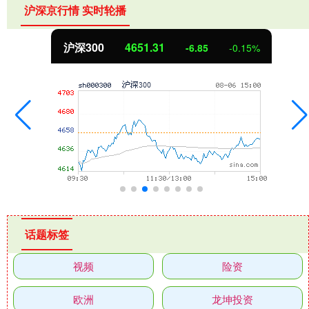
沪深京行情 实时轮播
沪深300
4651.31
-6.85
-0.15%
话题标签
视频
险资
欧洲
龙坤投资