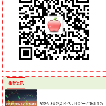
推荐资讯
配资台 3天带货1个亿，抖音“一姐”朱瓜瓜为