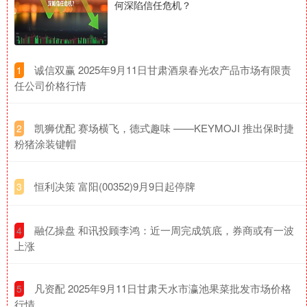
何深陷信任危机？
​诚信双赢 2025年9月11日甘肃酒泉春光农产品市场有限责
1
任公司价格行情
​凯狮优配 赛场横飞，德式趣味 ——KEYMOJI 推出保时捷
2
粉猪涂装键帽
​恒利决策 富阳(00352)9月9日起停牌
3
​融亿操盘 和讯投顾李鸿：近一周完成筑底，券商或有一波
4
上涨
​凡资配 2025年9月11日甘肃天水市瀛池果菜批发市场价格
5
行情