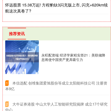
怀远股票 15.38万起! 方程豹钛3闪充版上市, 闪充+620km续
航这次真卷了?
推荐资讯
永旺配资端 经济学家程实答21：美联储降
息将使中国资产更具吸引力
​本信选配 创维集团爱旭股份等成立太阳能科技公司 注册资
1
本9亿
​大牛证券港股 中山大学人工智能研究院揭牌 成立17个研究
2
中心