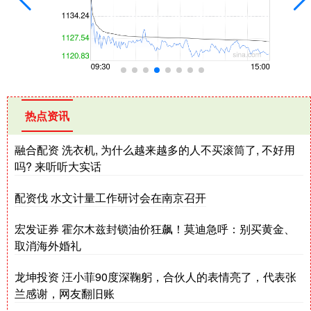
热点资讯
融合配资 洗衣机, 为什么越来越多的人不买滚筒了, 不好用
吗? 来听听大实话
配资伐 水文计量工作研讨会在南京召开
宏发证券 霍尔木兹封锁油价狂飙！莫迪急呼：别买黄金、
取消海外婚礼
龙坤投资 汪小菲90度深鞠躬，合伙人的表情亮了，代表张
兰感谢，网友翻旧账