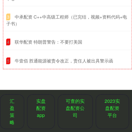
​中承配资 C++中高级工程师（已完结，视频+资料代码+电
3
子书）
​联华配资 特朗普警告：不要打美国
4
​牛壹佰 胜通能源被责令改正，责任人被出具警示函
5
汇
实盘
可查的实
2023实
盈
配资
盘配资公
盘配资
策
app
司
平台
略