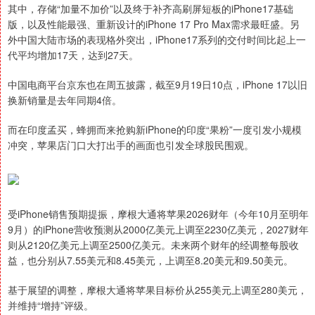
其中，存储“加量不加价”以及终于补齐高刷屏短板的iPhone17基础
版，以及性能最强、重新设计的iPhone 17 Pro Max需求最旺盛。另
外中国大陆市场的表现格外突出，iPhone17系列的交付时间比起上一
代平均增加17天，达到27天。
中国电商平台京东也在周五披露，截至9月19日10点，iPhone 17以旧
换新销量是去年同期4倍。
而在印度孟买，蜂拥而来抢购新iPhone的印度“果粉”一度引发小规模
冲突，苹果店门口大打出手的画面也引发全球股民围观。
受iPhone销售预期提振，摩根大通将苹果2026财年（今年10月至明年
9月）的iPhone营收预测从2000亿美元上调至2230亿美元，2027财年
则从2120亿美元上调至2500亿美元。未来两个财年的经调整每股收
益，也分别从7.55美元和8.45美元，上调至8.20美元和9.50美元。
基于展望的调整，摩根大通将苹果目标价从255美元上调至280美元，
并维持“增持”评级。