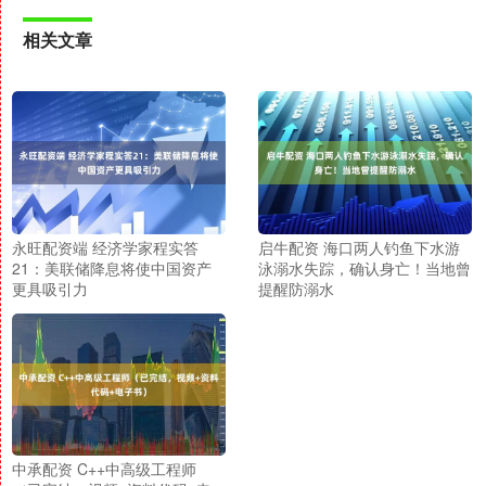
相关文章
永旺配资端 经济学家程实答
启牛配资 海口两人钓鱼下水游
21：美联储降息将使中国资产
泳溺水失踪，确认身亡！当地曾
更具吸引力
提醒防溺水
中承配资 C++中高级工程师