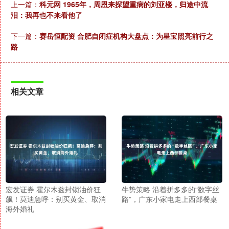
上一篇：
科元网 1965年，周恩来探望重病的刘亚楼，归途中流
泪：我再也不来看他了
下一篇：
赛岳恒配资 合肥自闭症机构大盘点：为星宝照亮前行之
路
相关文章
宏发证券 霍尔木兹封锁油价狂
牛势策略 沿着拼多多的“数字丝
飙！莫迪急呼：别买黄金、取消
路”，广东小家电走上西部餐桌
海外婚礼