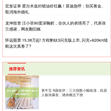
宏发证券 霍尔木兹封锁油价狂飙！莫迪急呼：别买黄金、
取消海外婚礼
龙坤投资 汪小菲90度深鞠躬，合伙人的表情亮了，代表张
兰感谢，网友翻旧账
怀远股票 15.38万起! 方程豹钛3闪充版上市, 闪充+620km续
航这次真卷了?
推荐资讯
掌牛宝 A股收评：三大指数小幅收涨，机器
人板块爆发，猪肉概念下挫