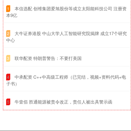
​本信选配 创维集团爱旭股份等成立太阳能科技公司 注册资
1
本9亿
​大牛证券港股 中山大学人工智能研究院揭牌 成立17个研究
2
中心
​联华配资 特朗普警告：不要打美国
3
​中承配资 C++中高级工程师（已完结，视频+资料代码+电
4
子书）
​牛壹佰 胜通能源被责令改正，责任人被出具警示函
5