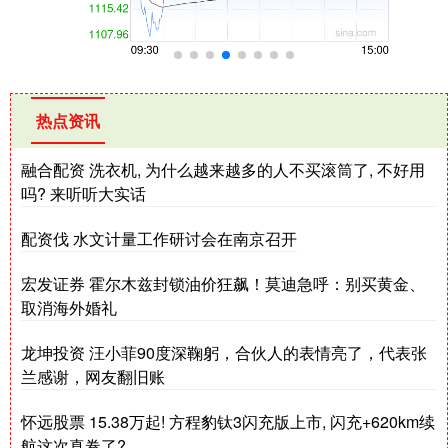
热点资讯
融合配资 洗衣机, 为什么越来越多的人不买滚筒了, 不好用
吗? 来听听大实话
配资伐 水文计量工作研讨会在南京召开
宏发证券 霍尔木兹封锁油价狂飙！莫迪急呼：别买黄金、
取消海外婚礼
龙坤投资 汪小菲90度深鞠躬，合伙人的表情亮了，代表张
兰感谢，网友翻旧账
怀远股票 15.38万起! 方程豹钛3闪充版上市, 闪充+620km续
航这次真卷了?