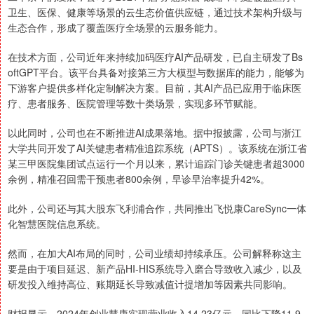
卫生、医保、健康等场景的云生态价值供应链，通过技术架构升级与
生态合作，形成了覆盖医疗全场景的云服务能力。
在技术方面，公司近年来持续加码医疗AI产品研发，已自主研发了Bs
oftGPT平台。该平台具备对接第三方大模型与数据库的能力，能够为
下游客户提供多样化定制解决方案。目前，其AI产品已应用于临床医
疗、患者服务、医院管理等数十类场景，实现多环节赋能。
以此同时，公司也在不断推进AI成果落地。据中报披露，公司与浙江
大学共同开发了AI关键患者精准追踪系统（APTS）。该系统在浙江省
某三甲医院集团试点运行一个月以来，累计追踪门诊关键患者超3000
余例，精准召回需干预患者800余例，早诊早治率提升42%。
此外，公司还与其大股东飞利浦合作，共同推出飞悦康CareSync一体
化智慧医院信息系统。
然而，在加大AI布局的同时，公司业绩却持续承压。公司解释称这主
要是由于项目延迟、新产品HI-HIS系统导入磨合导致收入减少，以及
研发投入维持高位、账期延长导致减值计提增加等因素共同影响。
财报显示，2024年创业慧康实现营业收入14.23亿元，同比下降11.9