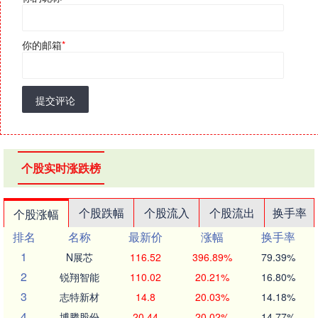
你的邮箱
*
提交评论
个股实时涨跌榜
个股跌幅
个股流入
个股流出
换手率
个股涨幅
排名
名称
最新价
涨幅
换手率
1
N展芯
116.52
396.89%
79.39%
2
锐翔智能
110.02
20.21%
16.80%
3
志特新材
14.8
20.03%
14.18%
4
博腾股份
20.44
20.02%
14.77%