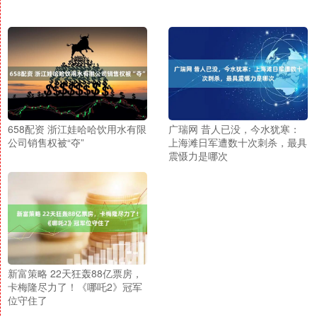
658配资 浙江娃哈哈饮用水有限
广瑞网 昔人已没，今水犹寒：
公司销售权被“夺”
上海滩日军遭数十次刺杀，最具
震慑力是哪次
新富策略 22天狂轰88亿票房，
卡梅隆尽力了！《哪吒2》冠军
位守住了