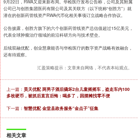
9月22日，RWA又迎来新布局。华检医疗发布公告称，公司及其附属
公司已与创胜集团医药有限公司及其关联方（以下统称“创胜方”）就
潜在的创新药管线资产RWA代币化相关事项订立战略合作协议。
公告披露，创胜方旗下的六个创新药管线资产总估值超过15亿美元，
代表全球肿瘤治疗领域的前沿科研方向与技术壁垒。
后续双融优配，创业慧康能否与华检医疗的数字资产战略有效融合，
还有待观察。
汇盈策略提示：文章来自网络，不代表本站观点。
上一篇：
昊天优配 两男子酒后撬坏2台儿童摇摇车，盗走车内100
多枚硬币，被抓后直言后悔：喝多了，因摆摊找零不便
下一篇：
智慧优配 金堂县政务服务“金点子”征集
相关文章