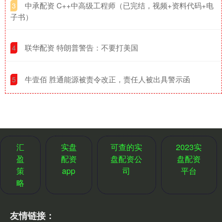
​中承配资 C++中高级工程师（已完结，视频+资料代码+电
3
子书）
​联华配资 特朗普警告：不要打美国
4
​牛壹佰 胜通能源被责令改正，责任人被出具警示函
5
汇
实盘
可查的实
2023实
盈
配资
盘配资公
盘配资
策
app
司
平台
略
友情链接：