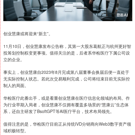
创业慧康或将迎来“新主”。
11月10日，创业慧康发布公告称，其第一大股东葛航正与杭州更好智
投筹划控制权变更事项。值得关注的是，后者系华检医疗下属公司设
立的企业。
事实上，创业慧康自2023年8月完成第八届董事会换届后便一直处于
无实际控制人状态。若此次交易顺利完成，公司将结束目前无实际控
制人的局面。
华检医疗此番出手，或是看重创业慧康在医疗信息化领域的布局。作
为行业早期入局者，创业慧康不仅拥有覆盖多场景的“慧康云”生态体
系，还自主研发了BsoftGPT等AI医疗平台，技术布局领先。
值得注意的是，华检医疗目前正从传统IVD分销商向Web3数字资产领
域积极转型。