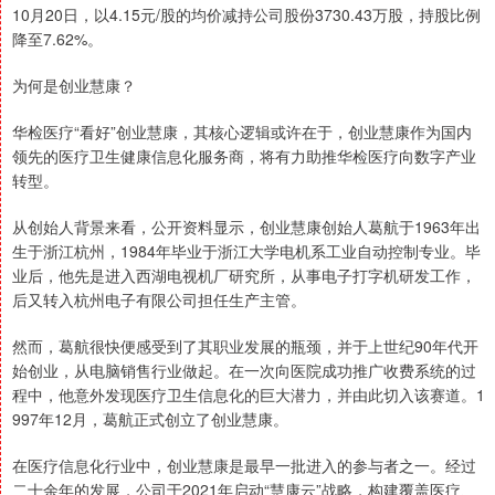
10月20日，以4.15元/股的均价减持公司股份3730.43万股，持股比例
降至7.62%。
为何是创业慧康？
华检医疗“看好”创业慧康，其核心逻辑或许在于，创业慧康作为国内
领先的医疗卫生健康信息化服务商，将有力助推华检医疗向数字产业
转型。
从创始人背景来看，公开资料显示，创业慧康创始人葛航于1963年出
生于浙江杭州，1984年毕业于浙江大学电机系工业自动控制专业。毕
业后，他先是进入西湖电视机厂研究所，从事电子打字机研发工作，
后又转入杭州电子有限公司担任生产主管。
然而，葛航很快便感受到了其职业发展的瓶颈，并于上世纪90年代开
始创业，从电脑销售行业做起。在一次向医院成功推广收费系统的过
程中，他意外发现医疗卫生信息化的巨大潜力，并由此切入该赛道。1
997年12月，葛航正式创立了创业慧康。
在医疗信息化行业中，创业慧康是最早一批进入的参与者之一。经过
二十余年的发展，公司于2021年启动“慧康云”战略，构建覆盖医疗、