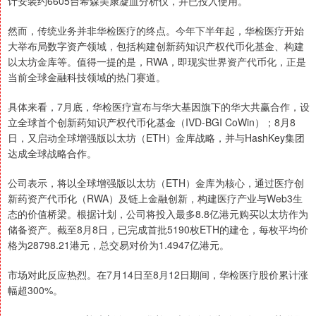
计安装约6605台希森美康凝血分析仪，并已投入使用。
然而，传统业务并非华检医疗的终点。今年下半年起，华检医疗开始
大举布局数字资产领域，包括构建创新药知识产权代币化基金、构建
以太坊金库等。值得一提的是，RWA，即现实世界资产代币化，正是
当前全球金融科技领域的热门赛道。
具体来看，7月底，华检医疗宣布与华大基因旗下的华大共赢合作，设
立全球首个创新药知识产权代币化基金（IVD-BGI CoWin）；8月8
日，又启动全球增强版以太坊（ETH）金库战略，并与HashKey集团
达成全球战略合作。
公司表示，将以全球增强版以太坊（ETH）金库为核心，通过医疗创
新药资产代币化（RWA）及链上金融创新，构建医疗产业与Web3生
态的价值桥梁。根据计划，公司将投入最多8.8亿港元购买以太坊作为
储备资产。截至8月8日，已完成首批5190枚ETH的建仓，每枚平均价
格为28798.21港元，总交易对价为1.4947亿港元。
市场对此反应热烈。在7月14日至8月12日期间，华检医疗股价累计涨
幅超300%。