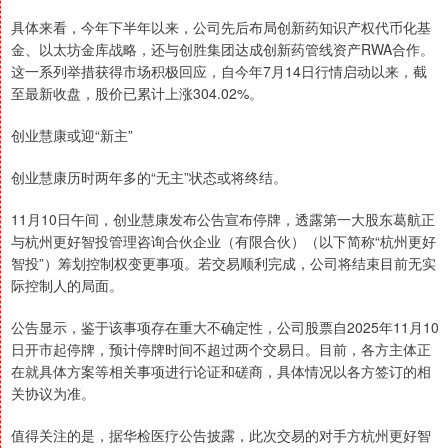
具体来看，今年下半年以来，公司先后布局创新药知识产权代币化基
金、以太坊金库战略，还与创胜集团达成创新药管线资产RWA合作。
这一系列举措获得市场积极回应，自今年7月14日行情启动以来，截
至最新收盘，股价已累计上涨304.02%。
创业慧康或迎“新主”
创业慧康历时两年多的“无主”状态或将终结。
11月10日午间，创业慧康发布公告宣布停牌，透露第一大股东葛航正
与杭州更好智投管理咨询合伙企业（有限合伙）（以下简称“杭州更好
智投”）筹划控制权变更事项。若交易顺利完成，公司将结束目前无实
际控制人的局面。
公告显示，鉴于该事项存在重大不确定性，公司股票自2025年11月10
日开市起停牌，预计停牌时间不超过两个交易日。目前，各方主体正
在就具体方案等相关事项进行论证和磋商，具体情况以各方签订的相
关协议为准。
值得关注的是，据华检医疗公告披露，此次交易的对手方杭州更好智