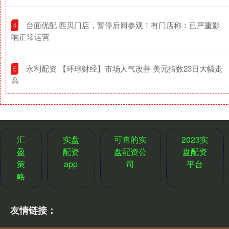
​台面优配 西贝门店，暂停后厨参观！有门店称：已严重影
4
响正常运营
​永利配资 【环球财经】市场人气改善 美元指数23日大幅走
5
高
汇
实盘
可查的实
2023实
盈
配资
盘配资公
盘配资
策
app
司
平台
略
友情链接：