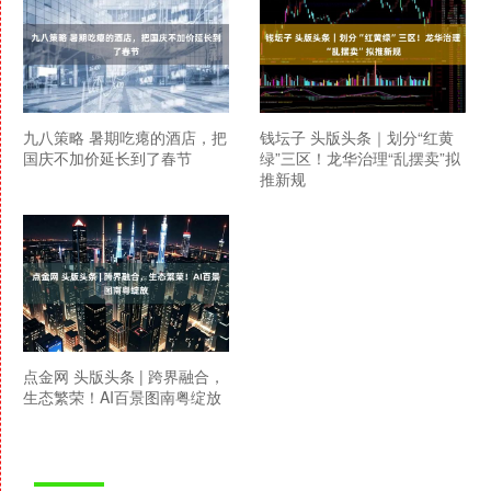
九八策略 暑期吃瘪的酒店，把
钱坛子 头版头条｜划分“红黄
国庆不加价延长到了春节
绿”三区！龙华治理“乱摆卖”拟
推新规
点金网 头版头条 | 跨界融合，
生态繁荣！AI百景图南粤绽放