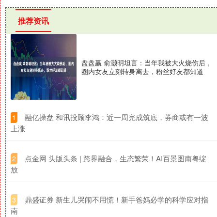
推荐资讯
盘盘赢 俞灏明坦言：当年我被大火烧伤后，
圈内女友立刻转身离去，粉丝好友都知道
​融亿操盘 和讯投顾李鸿：近一周完成筑底，券商或有一波
1
上涨
​点金网 头版头条 | 跨界融合，生态繁荣！AI百景图南粤绽
2
放
​鼎盛证券 新生儿哭闹不用慌！新手爸妈必学的科学应对指
3
南