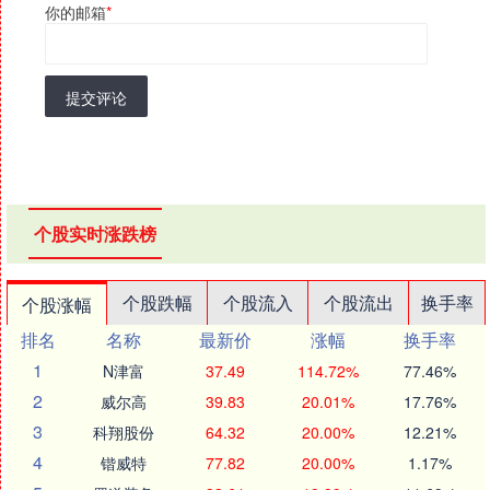
你的邮箱
*
提交评论
个股实时涨跌榜
个股跌幅
个股流入
个股流出
换手率
个股涨幅
排名
名称
最新价
涨幅
换手率
1
N津富
37.49
114.72%
77.46%
2
威尔高
39.83
20.01%
17.76%
3
科翔股份
64.32
20.00%
12.21%
4
锴威特
77.82
20.00%
1.17%