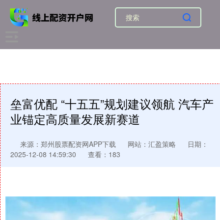
垒富优配 “十五五”规划建议领航 汽车产
业锚定高质量发展新赛道
来源：郑州股票配资网APP下载
网站：汇盈策略
日期：
2025-12-08 14:59:30
查看：183