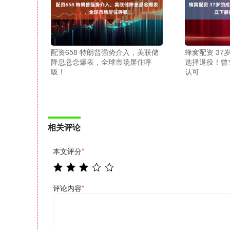
配资658 特朗普强势介入，美联储
蜂窝配资 3
降息悬念爆表，全球市场屏住呼
选择退役！曾
吸！
认可
相关评论
本文评分
*
评论内容
*