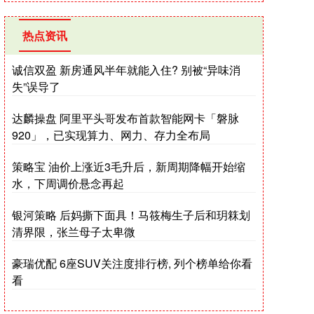
热点资讯
诚信双盈 新房通风半年就能入住? 别被“异味消
失”误导了
达麟操盘 阿里平头哥发布首款智能网卡「磐脉
920」，已实现算力、网力、存力全布局
策略宝 油价上涨近3毛升后，新周期降幅开始缩
水，下周调价悬念再起
银河策略 后妈撕下面具！马筱梅生子后和玥箖划
清界限，张兰母子太卑微
豪瑞优配 6座SUV关注度排行榜, 列个榜单给你看
看