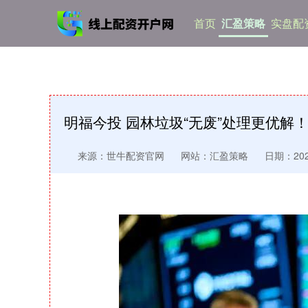
首页
汇盈策略
实盘配资
明福今投 园林垃圾“无废”处理更优解
来源：世牛配资官网
网站：汇盈策略
日期：2026