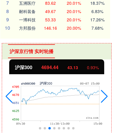
7
五洲医疗
83.62
20.01%
18.37%
8
耐科装备
49.67
20.01%
6.83%
9
一博科技
53.33
20.01%
17.26%
10
方邦股份
146.16
20.00%
7.68%
沪深京行情 实时轮播
北证50
1134.24
创业
11.37
1.01%