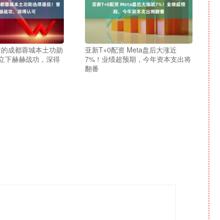
7岁的成都蓉城本土功勋
亚新T+0配资 Meta盘后大涨近
立下赫赫战功，深得
7%！业绩超预期，今年资本支出将
翻番