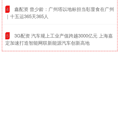
​鑫配资 曾少龄：广州塔以地标担当彰显食在广州
4
｜十五运365天365人
​3G配资 汽车规上工业产值跨越3000亿元 上海嘉
5
定加速打造智能网联新能源汽车创新高地