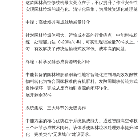
这款园林高空修枝机最大亮点在于，不仅提升了作业安全性
实现园林垃圾的规范化、清洁化采集，为后续资源化处理奠
中端：高效粉碎完成就地减量转化
针对园林垃圾体积大、运输成本高的行业痛点，中能树枝粉
统，处理能力达10-20吨/小时，可实现现场减量70%以
匀，有效解决了传统运输模式效率低、成本高的问题。
终端：科学发酵形成资源转化闭环
中能装备的园林堆肥箱创新性地将智能化控制与高效发酵技
物料转化为符合国家标准的有机肥料。发酵周期较传统方式缩
良性循环，完成从废弃物到资源的闭环转化。
展开剩余38%
系统集成：三大环节的无缝协作
中能方案的核心优势在于系统集成能力。通过智能高空修枝
三个环节形成技术闭环。该体系使园林垃圾处理效率提升50
化，完美契合“无废城市”建设要求。