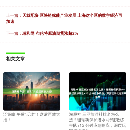
上一篇：
天载配资 区块链赋能产业发展 上海这个区的数字经济再
加速
下一篇：
瑞和网 布伦特原油期货涨超2%
相关文章
泛策略 午后“反攻”！盘后再放大
淘股神 三亚旅游社排名怎么
招！
选？珊瑚礁保护潜水+持证教练
带队+15 分钟应急响应，深度玩