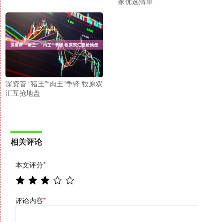
家优选清单
深资管 “猪王”“肉王”争锋 牧原双
汇互抢地盘
相关评论
本文评分
*
评论内容
*