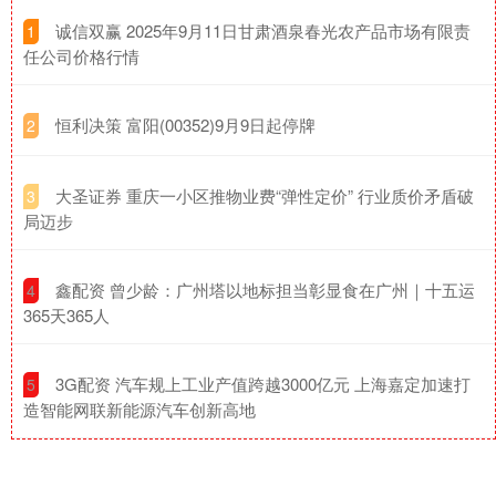
​诚信双赢 2025年9月11日甘肃酒泉春光农产品市场有限责
1
任公司价格行情
​恒利决策 富阳(00352)9月9日起停牌
2
​大圣证券 重庆一小区推物业费“弹性定价” 行业质价矛盾破
3
局迈步
​鑫配资 曾少龄：广州塔以地标担当彰显食在广州｜十五运
4
365天365人
​3G配资 汽车规上工业产值跨越3000亿元 上海嘉定加速打
5
造智能网联新能源汽车创新高地