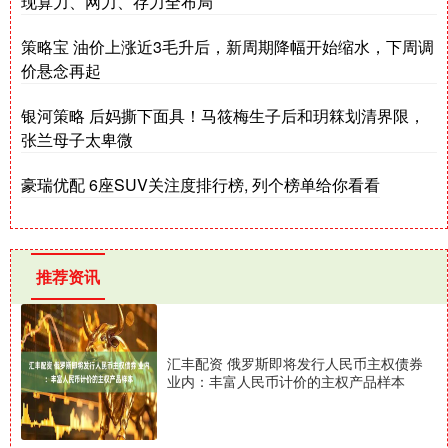
现算力、网力、存力全布局
策略宝 油价上涨近3毛升后，新周期降幅开始缩水，下周调
价悬念再起
银河策略 后妈撕下面具！马筱梅生子后和玥箖划清界限，
张兰母子太卑微
豪瑞优配 6座SUV关注度排行榜, 列个榜单给你看看
推荐资讯
汇丰配资 俄罗斯即将发行人民币主权债券
业内：丰富人民币计价的主权产品样本