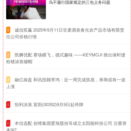
鸟不履行国家规定的三包义务问题
​诚信双赢 2025年9月11日甘肃酒泉春光农产品市场有限责
1
任公司价格行情
​凯狮优配 赛场横飞，德式趣味 ——KEYMOJI 推出保时捷
2
粉猪涂装键帽
​融亿操盘 和讯投顾李鸿：近一周完成筑底，券商或有一波
3
上涨
​恒利决策 富阳(00352)9月9日起停牌
4
​本信选配 创维集团爱旭股份等成立太阳能科技公司 注册资
5
本9亿