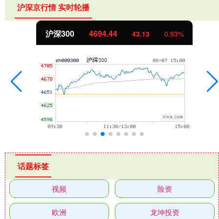
沪深京行情 实时轮播
沪深300
4694.44
43.13
0.93%
话题标签
视频
险资
欧洲
龙坤投资