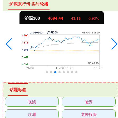
沪深京行情 实时轮播
沪深300
4694.44
43.13
0.93%
话题标签
视频
险资
欧洲
龙坤投资