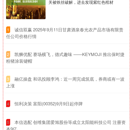
关被铁丝破解，进去发现紫红色棺材
​诚信双赢 2025年9月11日甘肃酒泉春光农产品市场有限责
1
任公司价格行情
​凯狮优配 赛场横飞，德式趣味 ——KEYMOJI 推出保时捷
2
粉猪涂装键帽
​融亿操盘 和讯投顾李鸿：近一周完成筑底，券商或有一波
3
上涨
​恒利决策 富阳(00352)9月9日起停牌
4
​本信选配 创维集团爱旭股份等成立太阳能科技公司 注册资
5
本9亿