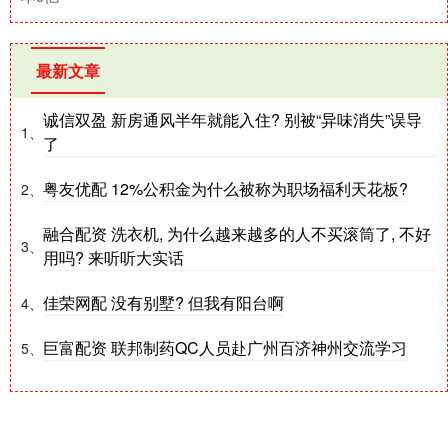
最新文章
诚信双盈 新房通风半年就能入住? 别被“异味消失”误导
1、
了
粤友优配 12%公积金为什么被称为职场福利天花板?
2、
融合配资 洗衣机, 为什么越来越多的人不买滚筒了, 不好
3、
用吗? 来听听大实话
佳荣网配 没有别墅? 但我有阳台啊
4、
巨富配资 联邦制药QC人员赴广州百济神州交流学习
5、