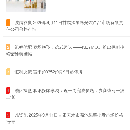
​诚信双赢 2025年9月11日甘肃酒泉春光农产品市场有限责
1
任公司价格行情
​凯狮优配 赛场横飞，德式趣味 ——KEYMOJI 推出保时捷
2
粉猪涂装键帽
​恒利决策 富阳(00352)9月9日起停牌
3
​融亿操盘 和讯投顾李鸿：近一周完成筑底，券商或有一波
4
上涨
​凡资配 2025年9月11日甘肃天水市瀛池果菜批发市场价格
5
行情