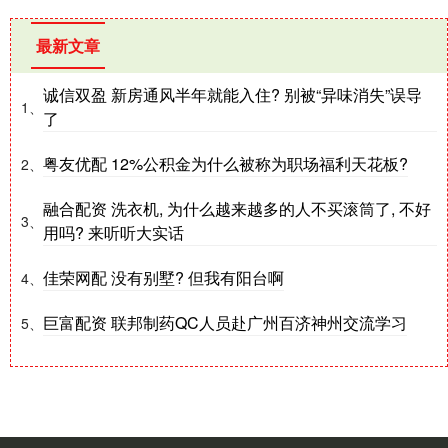
最新文章
诚信双盈 新房通风半年就能入住? 别被“异味消失”误导
1、
了
粤友优配 12%公积金为什么被称为职场福利天花板?
2、
融合配资 洗衣机, 为什么越来越多的人不买滚筒了, 不好
3、
用吗? 来听听大实话
佳荣网配 没有别墅? 但我有阳台啊
4、
巨富配资 联邦制药QC人员赴广州百济神州交流学习
5、