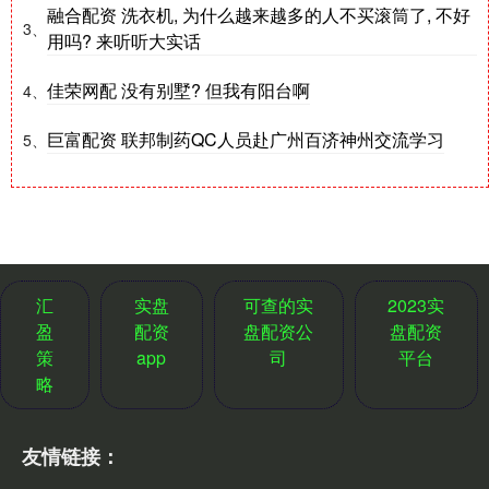
融合配资 洗衣机, 为什么越来越多的人不买滚筒了, 不好
3、
用吗? 来听听大实话
佳荣网配 没有别墅? 但我有阳台啊
4、
巨富配资 联邦制药QC人员赴广州百济神州交流学习
5、
汇
实盘
可查的实
2023实
盈
配资
盘配资公
盘配资
策
app
司
平台
略
友情链接：