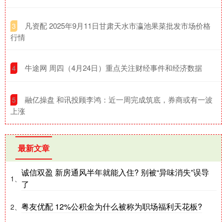
​凡资配 2025年9月11日甘肃天水市瀛池果菜批发市场价格
3
行情
​牛途网 周四（4月24日）重点关注财经事件和经济数据
4
​融亿操盘 和讯投顾李鸿：近一周完成筑底，券商或有一波
5
上涨
最新文章
诚信双盈 新房通风半年就能入住? 别被“异味消失”误导
1、
了
粤友优配 12%公积金为什么被称为职场福利天花板?
2、