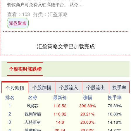
餐饮商户可免费入驻高德平台。 从今天
起添盈聚富，所有餐饮商家入驻高德免
查看：
153
分类：
汇盈策略
一年入驻年费....
添盈聚富
汇盈策略文章已加载完成
个股实时涨跌榜
个股跌幅
个股流入
个股流出
换手率
个股涨幅
排名
名称
最新价
涨幅
换手率
1
N展芯
116.52
396.89%
79.39%
2
锐翔智能
110.02
20.21%
16.80%
3
志特新材
14.8
20.03%
14.18%
4
博腾股份
20.44
20.02%
14.77%