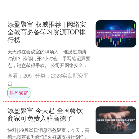
添盈聚富 权威推荐 | 网络安
全教育必备学习资源TOP排
行榜
天天泡在会议室的职场人，谁没过崩溃
时刻？ 跨部门开2小时会，手写笔记漏要
点，键盘敲得手软。 公司开网络安全教
育培训，录了音回头整理要点，要花好
查看：
205
分类：
2023实盘配资平
几个小时。 客户沟....
台
添盈聚富
添盈聚富 今天起 全国餐饮
商家可免费入驻高德了
快科技9月23日消息添盈聚富，今天，高
德地图宣布升级\"烟火好店支持计划\"，