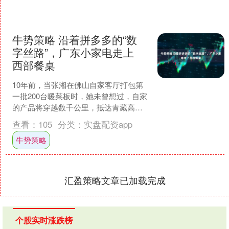
牛势策略 沿着拼多多的“数
字丝路”，广东小家电走上
西部餐桌
10年前，当张湘在佛山自家客厅打包第
一批200台暖菜板时，她未曾想过，自家
的产品将穿越数千公里，抵达青藏高原
牧民的餐桌。无独有偶，不远处的中
查看：
105
分类：
实盘配资app
山，蒋友俊也没料到，....
牛势策略
汇盈策略文章已加载完成
个股实时涨跌榜