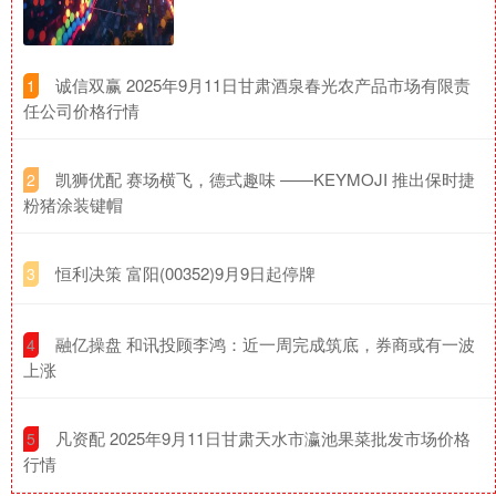
​诚信双赢 2025年9月11日甘肃酒泉春光农产品市场有限责
1
任公司价格行情
​凯狮优配 赛场横飞，德式趣味 ——KEYMOJI 推出保时捷
2
粉猪涂装键帽
​恒利决策 富阳(00352)9月9日起停牌
3
​融亿操盘 和讯投顾李鸿：近一周完成筑底，券商或有一波
4
上涨
​凡资配 2025年9月11日甘肃天水市瀛池果菜批发市场价格
5
行情