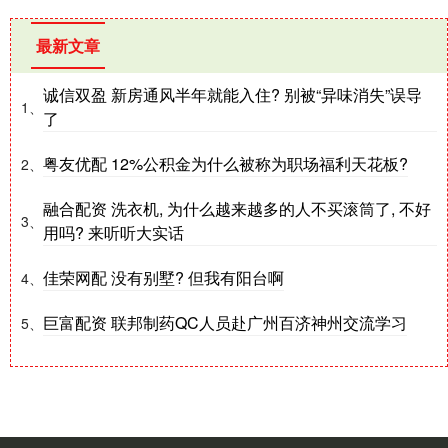
最新文章
诚信双盈 新房通风半年就能入住? 别被“异味消失”误导
1、
了
粤友优配 12%公积金为什么被称为职场福利天花板?
2、
融合配资 洗衣机, 为什么越来越多的人不买滚筒了, 不好
3、
用吗? 来听听大实话
佳荣网配 没有别墅? 但我有阳台啊
4、
巨富配资 联邦制药QC人员赴广州百济神州交流学习
5、