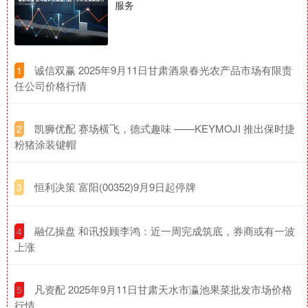
服务
​诚信双赢 2025年9月11日甘肃酒泉春光农产品市场有限责
1
任公司价格行情
​凯狮优配 赛场横飞，德式趣味 ——KEYMOJI 推出保时捷
2
粉猪涂装键帽
​恒利决策 富阳(00352)9月9日起停牌
3
​融亿操盘 和讯投顾李鸿：近一周完成筑底，券商或有一波
4
上涨
​凡资配 2025年9月11日甘肃天水市瀛池果菜批发市场价格
5
行情