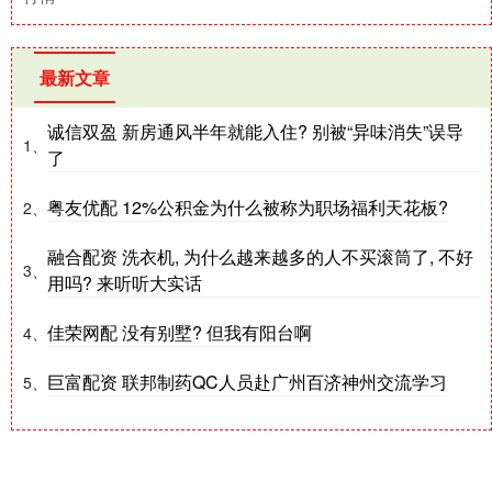
最新文章
诚信双盈 新房通风半年就能入住? 别被“异味消失”误导
1、
了
粤友优配 12%公积金为什么被称为职场福利天花板?
2、
融合配资 洗衣机, 为什么越来越多的人不买滚筒了, 不好
3、
用吗? 来听听大实话
佳荣网配 没有别墅? 但我有阳台啊
4、
巨富配资 联邦制药QC人员赴广州百济神州交流学习
5、