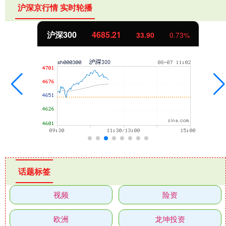
沪深京行情 实时轮播
沪深300
4685.21
33.90
0.73%
话题标签
视频
险资
欧洲
龙坤投资