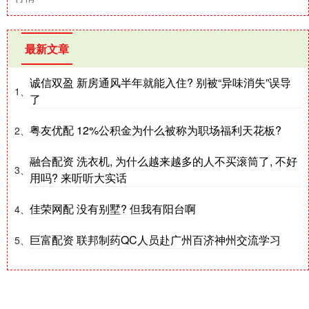
最新文章
诚信双盈 新房通风半年就能入住? 别被“异味消失”误导
1、
了
粤友优配 12%公积金为什么被称为职场福利天花板?
2、
融合配资 洗衣机, 为什么越来越多的人不买滚筒了, 不好
3、
用吗? 来听听大实话
佳荣网配 没有别墅? 但我有阳台啊
4、
巨富配资 联邦制药QC人员赴广州百济神州交流学习
5、