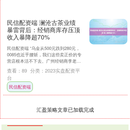
民信配资端 澜沧古茶业绩
暴雷背后：经销商库存压顶
收入暴降超70%
民信配资端 “乌金从500元跌到280元，
0085也近乎腰斩，我们这些卖正价的专
营店根本活不下去。广州经销商李老板
（化名）向网易财经坦言，自己从去年
查看：
89
分类：
2023实盘配资平
起不再与澜沧....
台
民信配资端
汇盈策略文章已加载完成