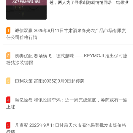
莲，两人为了寻求刺激就悄悄同居，结果没
​诚信双赢 2025年9月11日甘肃酒泉春光农产品市场有限责
1
任公司价格行情
​凯狮优配 赛场横飞，德式趣味 ——KEYMOJI 推出保时捷
2
粉猪涂装键帽
​恒利决策 富阳(00352)9月9日起停牌
3
​融亿操盘 和讯投顾李鸿：近一周完成筑底，券商或有一波
4
上涨
​凡资配 2025年9月11日甘肃天水市瀛池果菜批发市场价格
5
行情