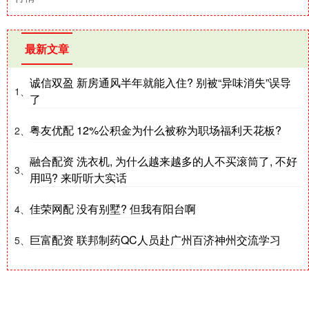
最新文章
诚信双盈 新房通风半年就能入住? 别被“异味消失”误导
1、
了
粤友优配 12%公积金为什么被称为职场福利天花板?
2、
融合配资 洗衣机, 为什么越来越多的人不买滚筒了, 不好
3、
用吗? 来听听大实话
佳荣网配 没有别墅? 但我有阳台啊
4、
巨富配资 联邦制药QC人员赴广州百济神州交流学习
5、