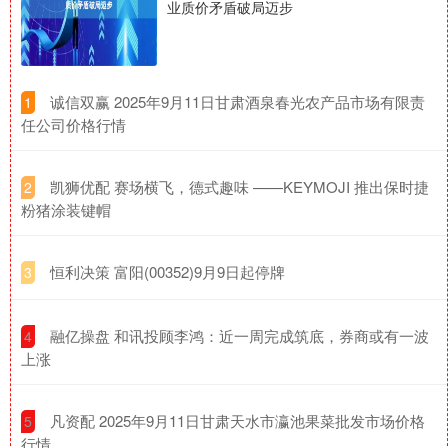
业质价矛盾破局迈步
​诚信双赢 2025年9月11日甘肃酒泉春光农产品市场有限责
1
任公司价格行情
​凯狮优配 赛场横飞，德式趣味 ——KEYMOJI 推出保时捷
2
粉猪涂装键帽
​恒利决策 富阳(00352)9月9日起停牌
3
​融亿操盘 和讯投顾李鸿：近一周完成筑底，券商或有一波
4
上涨
​凡资配 2025年9月11日甘肃天水市瀛池果菜批发市场价格
5
行情