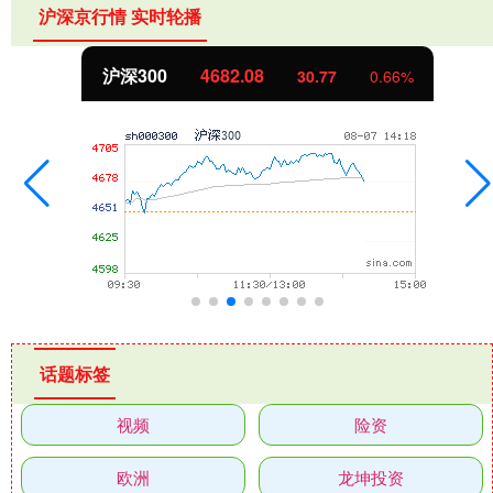
沪深京行情 实时轮播
沪深300
4682.08
30.77
0.66%
话题标签
视频
险资
欧洲
龙坤投资