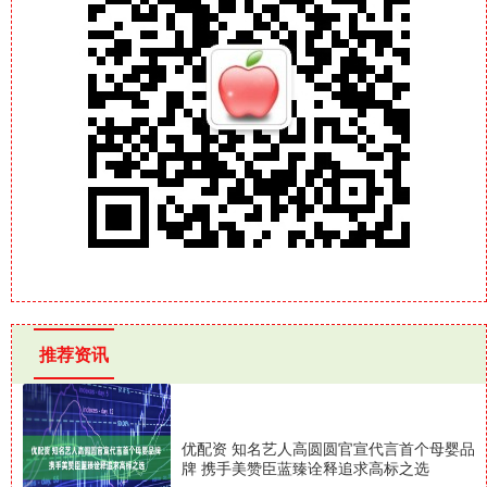
推荐资讯
优配资 知名艺人高圆圆官宣代言首个母婴品
牌 携手美赞臣蓝臻诠释追求高标之选