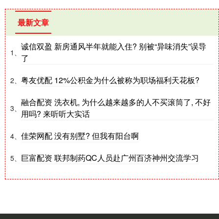
最新文章
诚信双盈 新房通风半年就能入住? 别被“异味消失”误导
1、
了
粤友优配 12%公积金为什么被称为职场福利天花板?
2、
融合配资 洗衣机, 为什么越来越多的人不买滚筒了, 不好
3、
用吗? 来听听大实话
佳荣网配 没有别墅? 但我有阳台啊
4、
巨富配资 联邦制药QC人员赴广州百济神州交流学习
5、