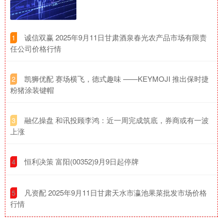
​诚信双赢 2025年9月11日甘肃酒泉春光农产品市场有限责
1
任公司价格行情
​凯狮优配 赛场横飞，德式趣味 ——KEYMOJI 推出保时捷
2
粉猪涂装键帽
​融亿操盘 和讯投顾李鸿：近一周完成筑底，券商或有一波
3
上涨
​恒利决策 富阳(00352)9月9日起停牌
4
​凡资配 2025年9月11日甘肃天水市瀛池果菜批发市场价格
5
行情