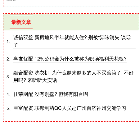
最新文章
诚信双盈 新房通风半年就能入住? 别被“异味消失”误导
1、
了
粤友优配 12%公积金为什么被称为职场福利天花板?
2、
融合配资 洗衣机, 为什么越来越多的人不买滚筒了, 不好
3、
用吗? 来听听大实话
佳荣网配 没有别墅? 但我有阳台啊
4、
巨富配资 联邦制药QC人员赴广州百济神州交流学习
5、