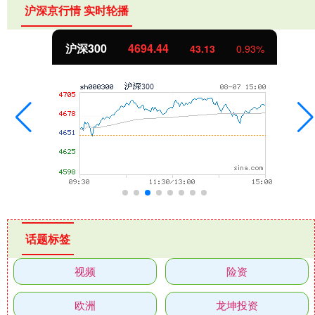
沪深京行情 实时轮播
沪深300
4694.44
43.13
0.93%
话题标签
视频
险资
欧洲
龙坤投资