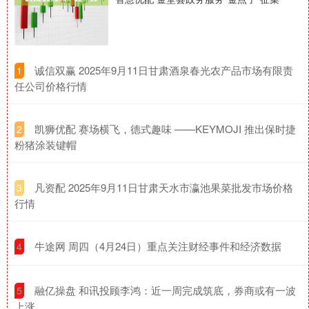
​诚信双赢 2025年9月11日甘肃酒泉春光农产品市场有限责
1
任公司价格行情
​凯狮优配 赛场横飞，德式趣味 ——KEYMOJI 推出保时捷
2
粉猪涂装键帽
​凡资配 2025年9月11日甘肃天水市瀛池果菜批发市场价格
3
行情
​牛途网 周四（4月24日）重点关注财经事件和经济数据
4
​融亿操盘 和讯投顾李鸿：近一周完成筑底，券商或有一波
5
上涨