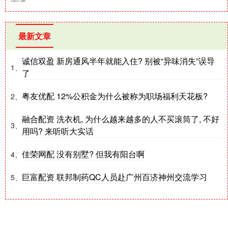
最新文章
诚信双盈 新房通风半年就能入住? 别被“异味消失”误导
1、
了
粤友优配 12%公积金为什么被称为职场福利天花板?
2、
融合配资 洗衣机, 为什么越来越多的人不买滚筒了, 不好
3、
用吗? 来听听大实话
佳荣网配 没有别墅? 但我有阳台啊
4、
巨富配资 联邦制药QC人员赴广州百济神州交流学习
5、