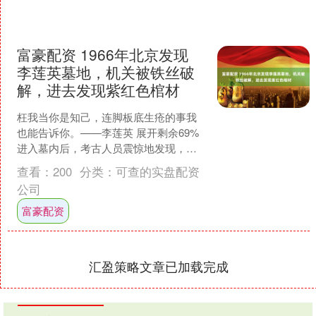
富豪配资 1966年北京发现
李莲英墓地，机关被铁丝破
解，进去发现紫红色棺材
枉我当你是知己，连脚板底生疮的事我
也能告诉你。——李莲英 展开剩余69%
进入墓内后，考古人员震惊地发现，李
莲英的墓葬规格极为高档，不仅墓穴的
查看：
200
分类：
可查的实盘配资
建设十分讲究，连棺....
公司
富豪配资
汇盈策略文章已加载完成