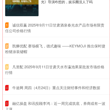
光》导演咋想的，娱乐圈没人了吗
​诚信双赢 2025年9月11日甘肃酒泉春光农产品市场有限责
1
任公司价格行情
​凯狮优配 赛场横飞，德式趣味 ——KEYMOJI 推出保时捷
2
粉猪涂装键帽
​凡资配 2025年9月11日甘肃天水市瀛池果菜批发市场价格
3
行情
​牛途网 周四（4月24日）重点关注财经事件和经济数据
4
​融亿操盘 和讯投顾李鸿：近一周完成筑底，券商或有一波
5
上涨