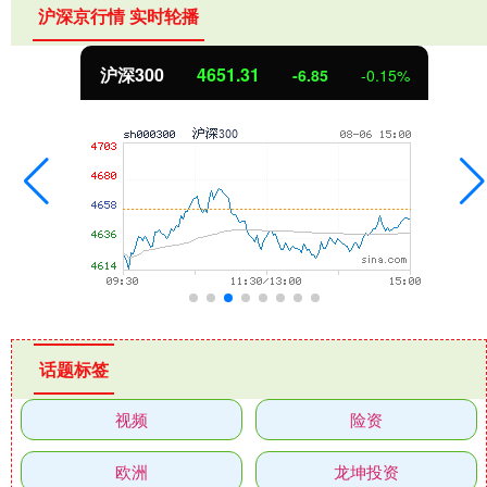
沪深京行情 实时轮播
沪深300
4651.31
-6.85
-0.15%
话题标签
视频
险资
欧洲
龙坤投资