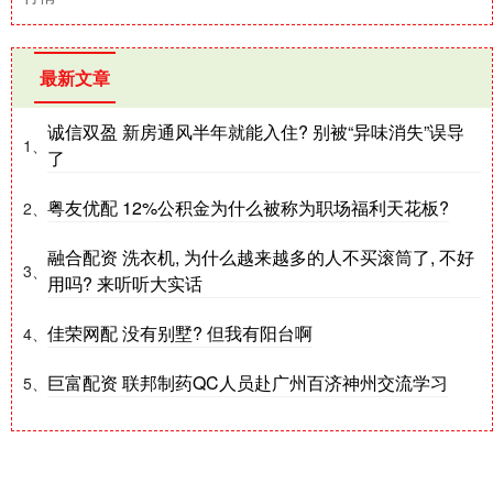
最新文章
诚信双盈 新房通风半年就能入住? 别被“异味消失”误导
1、
了
粤友优配 12%公积金为什么被称为职场福利天花板?
2、
融合配资 洗衣机, 为什么越来越多的人不买滚筒了, 不好
3、
用吗? 来听听大实话
佳荣网配 没有别墅? 但我有阳台啊
4、
巨富配资 联邦制药QC人员赴广州百济神州交流学习
5、