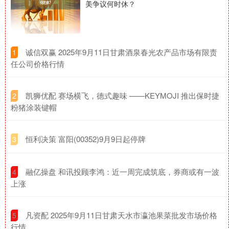
美争议何时休？
​诚信双赢 2025年9月11日甘肃酒泉春光农产品市场有限责
1
任公司价格行情
​凯狮优配 赛场横飞，德式趣味 ——KEYMOJI 推出保时捷
2
粉猪涂装键帽
​恒利决策 富阳(00352)9月9日起停牌
3
​融亿操盘 和讯投顾李鸿：近一周完成筑底，券商或有一波
4
上涨
​凡资配 2025年9月11日甘肃天水市瀛池果菜批发市场价格
5
行情