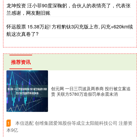
龙坤投资 汪小菲90度深鞠躬，合伙人的表情亮了，代表张
兰感谢，网友翻旧账
怀远股票 15.38万起! 方程豹钛3闪充版上市, 闪充+620km续
航这次真卷了?
推荐资讯
创元网 一日三罚波及两券商 投行被立案追
责 关联方5780万造假罚单余震未消
​本信选配 创维集团爱旭股份等成立太阳能科技公司 注册资
1
本9亿