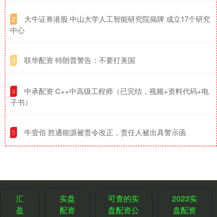
​大牛证券港股 中山大学人工智能研究院揭牌 成立17个研究
2
中心
​联华配资 特朗普警告：不要打美国
3
​中承配资 C++中高级工程师（已完结，视频+资料代码+电
4
子书）
​牛壹佰 胜通能源被责令改正，责任人被出具警示函
5
汇
实盘
可查的实
2023实
盈
配资
盘配资公
盘配资