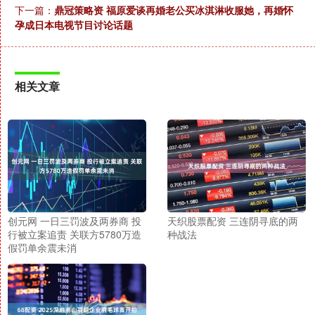
下一篇：
鼎冠策略资 福原爱谈再婚老公买冰淇淋收服她，再婚怀
孕成日本电视节目讨论话题
相关文章
创元网 一日三罚波及两券商 投
天织股票配资 三连阴寻底的两
行被立案追责 关联方5780万造
种战法
假罚单余震未消