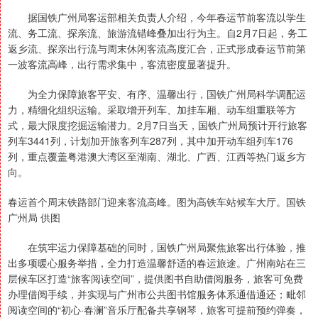
据国铁广州局客运部相关负责人介绍，今年春运节前客流以学生
流、务工流、探亲流、旅游流错峰叠加出行为主。自2月7日起，务工
返乡流、探亲出行流与周末休闲客流高度汇合，正式形成春运节前第
一波客流高峰，出行需求集中，客流密度显著提升。
为全力保障旅客平安、有序、温馨出行，国铁广州局科学调配运
力，精细化组织运输。采取增开列车、加挂车厢、动车组重联等方
式，最大限度挖掘运输潜力。2月7日当天，国铁广州局预计开行旅客
列车3441列，计划加开旅客列车287列，其中加开动车组列车176
列，重点覆盖粤港澳大湾区至湖南、湖北、广西、江西等热门返乡方
向。
春运首个周末铁路部门迎来客流高峰。图为高铁车站候车大厅。国铁
广州局 供图
在筑牢运力保障基础的同时，国铁广州局聚焦旅客出行体验，推
出多项暖心服务举措，全力打造温馨舒适的春运旅途。广州南站在三
层候车区打造“旅客阅读空间”，提供图书自助借阅服务，旅客可免费
办理借阅手续，并实现与广州市公共图书馆服务体系通借通还；毗邻
阅读空间的“初心·春澜”音乐厅配备共享钢琴，旅客可提前预约弹奏，