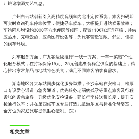
让旅途增添文艺气息。
广州白云站创新引入高精度音频室内北斗定位系统，旅客扫码即
可实时查询列车停靠位置，便捷寻车候车，大幅提升进站候乘效率；
车站同步增设约3000平方米便民等候区，配置1100张舒适座椅，并供
应热水、充电设施、应急医疗设备等，为旅客营造宽敞、舒适、便捷
的候车环境。
列车服务方面，广九客运段推行“一线一方案、一车一菜谱”个性
化服务模式，在持续保障15元、25元普惠餐食稳定供应的基础上，精
心推出家常菜品与地域特色美食，满足不同旅客的饮食需求。
湖南地区各大车站同步优化服务举措，长沙车站在安检口、检票
口专设爱心通道与急客通道，优先服务老弱病残孕等重点旅客及行程
紧张的紧急旅客；升级优化安检设备，延长行李传送带长度，提升安
检通行效率；并在第四候车区专属打造儿童游乐区与标准化母婴室，
全方位为家庭旅客提供贴心便利。(完)
相关文章