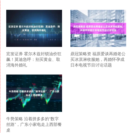
宏发证券 霍尔木兹封锁油价狂
鼎冠策略资 福原爱谈再婚老公
飙！莫迪急呼：别买黄金、取
买冰淇淋收服她，再婚怀孕成
消海外婚礼
日本电视节目讨论话题
牛势策略 沿着拼多多的“数字
丝路”，广东小家电走上西部餐
桌