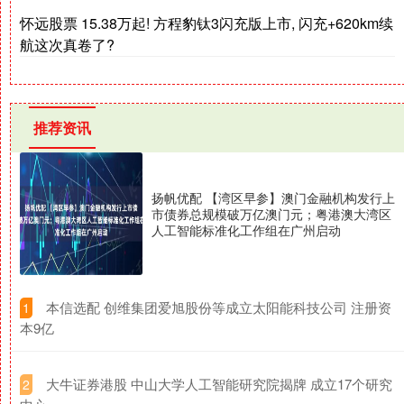
怀远股票 15.38万起! 方程豹钛3闪充版上市, 闪充+620km续
航这次真卷了?
推荐资讯
扬帆优配 【湾区早参】澳门金融机构发行上
市债券总规模破万亿澳门元；粤港澳大湾区
人工智能标准化工作组在广州启动
​本信选配 创维集团爱旭股份等成立太阳能科技公司 注册资
1
本9亿
​大牛证券港股 中山大学人工智能研究院揭牌 成立17个研究
2