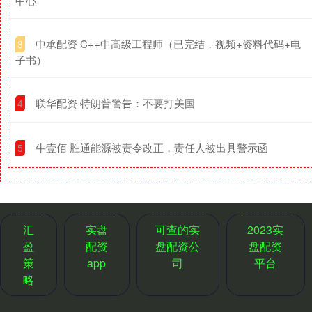
中心
​中承配资 C++中高级工程师（已完结，视频+资料代码+电
3
子书）
​联华配资 特朗普警告：不要打美国
4
​牛壹佰 胜通能源被责令改正，责任人被出具警示函
5
汇
实盘
可查的实
2023实
盈
配资
盘配资公
盘配资
策
app
司
平台
略