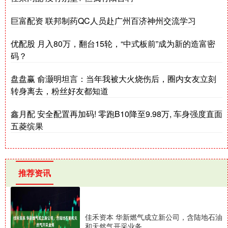
巨富配资 联邦制药QC人员赴广州百济神州交流学习
优配股 月入80万，翻台15轮，“中式板前”成为新的造富密
码？
盘盘赢 俞灏明坦言：当年我被大火烧伤后，圈内女友立刻
转身离去，粉丝好友都知道
鑫月配 安全配置再加码! 零跑B10降至9.98万, 车身强度直面
五菱缤果
推荐资讯
佳禾资本 华新燃气成立新公司，含陆地石油
和天然气开采业务