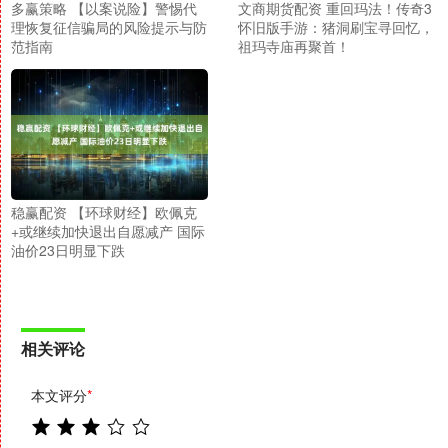
多赢策略 【以案说险】警惕代
文商期货配资 重回玛法！传奇3
理恢复征信骗局的风险提示与防
怀旧版手游：猪洞刷宝寻回忆，
范指南
祖玛寺庙再聚首！
稳赢配资 【环球财经】欧佩克
+或继续加快退出自愿减产 国际
油价23日明显下跌
相关评论
本文评分
*