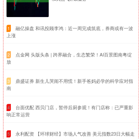
​融亿操盘 和讯投顾李鸿：近一周完成筑底，券商或有一波
1
上涨
​点金网 头版头条 | 跨界融合，生态繁荣！AI百景图南粤绽
2
放
​鼎盛证券 新生儿哭闹不用慌！新手爸妈必学的科学应对指
3
南
​台面优配 西贝门店，暂停后厨参观！有门店称：已严重影
4
响正常运营
​永利配资 【环球财经】市场人气改善 美元指数23日大幅走
5