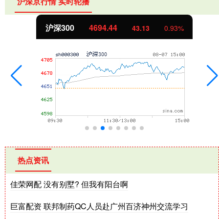
沪深京行情 实时轮播
4.44
北证50
113
43.13
0.93%
热点资讯
佳荣网配 没有别墅? 但我有阳台啊
巨富配资 联邦制药QC人员赴广州百济神州交流学习