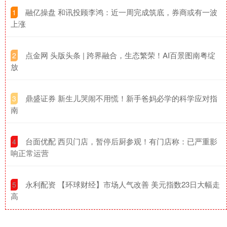
​融亿操盘 和讯投顾李鸿：近一周完成筑底，券商或有一波
1
上涨
​点金网 头版头条 | 跨界融合，生态繁荣！AI百景图南粤绽
2
放
​鼎盛证券 新生儿哭闹不用慌！新手爸妈必学的科学应对指
3
南
​台面优配 西贝门店，暂停后厨参观！有门店称：已严重影
4
响正常运营
​永利配资 【环球财经】市场人气改善 美元指数23日大幅走
5
高