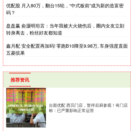
优配股 月入80万，翻台15轮，“中式板前”成为新的造富密
码？
盘盘赢 俞灏明坦言：当年我被大火烧伤后，圈内女友立刻
转身离去，粉丝好友都知道
鑫月配 安全配置再加码! 零跑B10降至9.98万, 车身强度直面
五菱缤果
推荐资讯
台面优配 西贝门店，暂停后厨参观！有门店
称：已严重影响正常运营