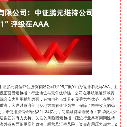
指
14144.20
沪深300
4658
258.49
1.86%
鹏元资信评估股份有限公司对“25广航Y1”的信用评级为AAA，主
评级正面因素包括：行业地位与竞争优势强，公司在港航疏浚领域具
综合实力和承揽能力强，在海内外市场具有显著竞争优势；在手合
重高，客户以政府部门及地方国有企业为主，保障了未来收入的稳
亿元，未使用授信余额达321.34亿元，间接融资渠道畅通；获得较大外
建集团的有力支持。关注的风险因素包括：疏浚行业具有周期性特
海外业务面临更高的政治、经营及汇率风险；资金占用压力加大，2