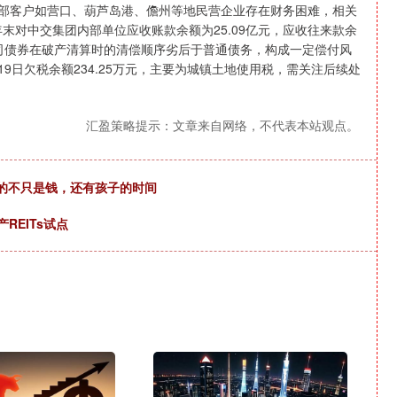
分外部客户如营口、葫芦岛港、儋州等地民营企业存在财务困难，相关
末对中交集团内部单位应收账款余额为25.09亿元，应收往来款余
续期公司债券在破产清算时的清偿顺序劣后于普通债务，构成一定偿付风
19日欠税余额234.25万元，主要为城镇土地使用税，需关注后续处
汇盈策略提示：文章来自网络，不代表本站观点。
费的不只是钱，还有孩子的时间
REITs试点