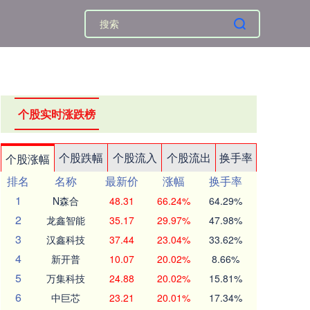
个股实时涨跌榜
个股跌幅
个股流入
个股流出
换手率
个股涨幅
排名
名称
最新价
涨幅
换手率
1
N森合
48.31
66.24%
64.29%
2
龙鑫智能
35.17
29.97%
47.98%
3
汉鑫科技
37.44
23.04%
33.62%
4
新开普
10.07
20.02%
8.66%
5
万集科技
24.88
20.02%
15.81%
6
中巨芯
23.21
20.01%
17.34%