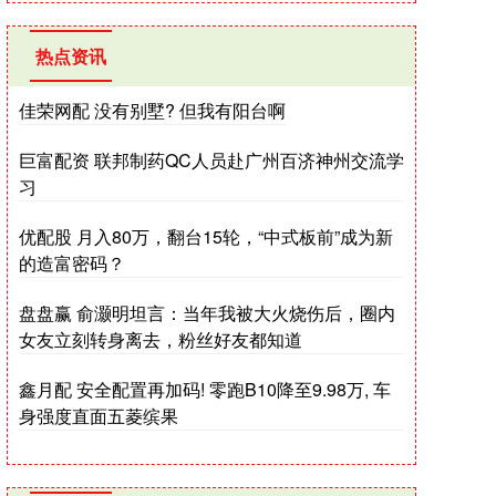
热点资讯
佳荣网配 没有别墅? 但我有阳台啊
巨富配资 联邦制药QC人员赴广州百济神州交流学
习
优配股 月入80万，翻台15轮，“中式板前”成为新
的造富密码？
盘盘赢 俞灏明坦言：当年我被大火烧伤后，圈内
女友立刻转身离去，粉丝好友都知道
鑫月配 安全配置再加码! 零跑B10降至9.98万, 车
身强度直面五菱缤果