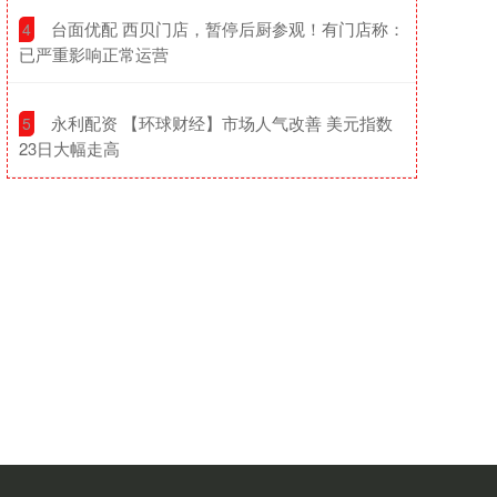
​台面优配 西贝门店，暂停后厨参观！有门店称：
4
已严重影响正常运营
​永利配资 【环球财经】市场人气改善 美元指数
5
23日大幅走高