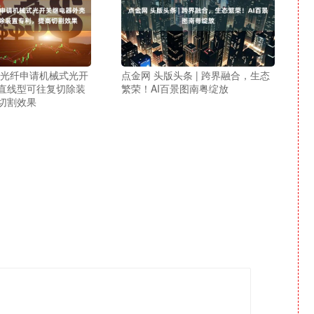
宇光纤申请机械式光开
点金网 头版头条 | 跨界融合，生态
直线型可往复切除装
繁荣！AI百景图南粤绽放
切割效果