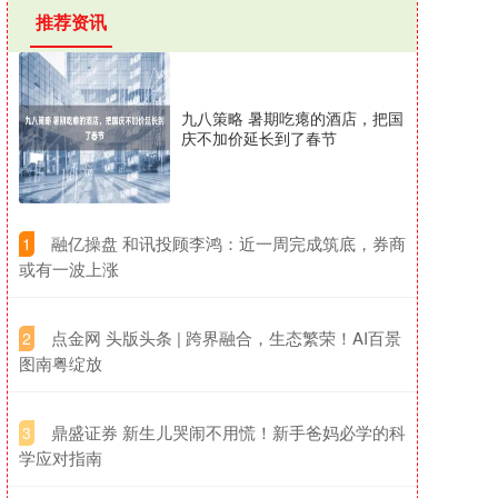
推荐资讯
九八策略 暑期吃瘪的酒店，把国
庆不加价延长到了春节
​融亿操盘 和讯投顾李鸿：近一周完成筑底，券商
1
或有一波上涨
​点金网 头版头条 | 跨界融合，生态繁荣！AI百景
2
图南粤绽放
​鼎盛证券 新生儿哭闹不用慌！新手爸妈必学的科
3
学应对指南