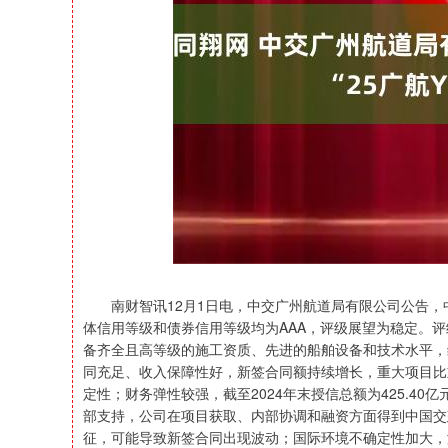
上证指数
3878.43
深证成
56.15
1.47%
南财智讯12月1日电，中交广州航道局有限公司公告，中证
体信用等级和债券信用等级均为AAA，评级展望为稳定。
备齐全且高等级的施工资质、先进的船舶设备和技术水平，
同充足、收入保障性好，新签合同额持续增长，重大项目比
定性；财务弹性较强，截至2024年末授信总额为425.40
部支持，公司在项目获取、内部协调和融资方面得到中国交
征，可能导致新签合同出现波动；国际环境不确定性加大，