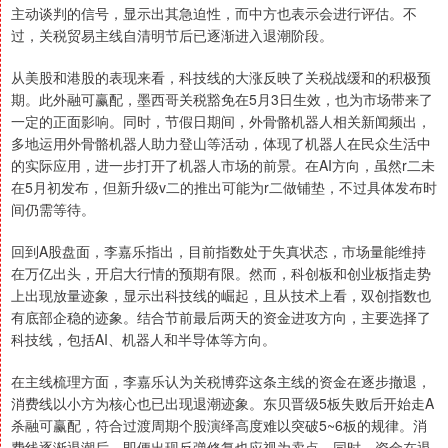
主动谈判的信号，显示出其急迫性，而中方也表示会进行评估。不
过，关税贸易主线自清明节后已逐渐进入退潮阶段。
从美股和港股的表现来看，科技线的大涨反映了关税战缓和的积极预
期。此外融可赢配，墨西哥关税豁免在5月3日生效，也为市场带来了
一定的正面影响。同时，节假日期间，外骨骼机器人相关新闻频出，
多地运用外骨骼机器人助力登山等活动，体现了机器人在民众生活中
的实际应用，进一步打开了机器人市场的前景。在AI方向，虽然r二未
在5月初发布，但新升级v二的推出可能为r二做铺垫，不过具体发布时
间仍需等待。
回到A股盘面，李嘉乐指出，目前指数处于失真状态，市场量能维持
在万亿出头，开启大行情的预期有限。然而，科创板和创业板指走势
上出现放量迹象，显示出科技线的崛起，且从技术上看，双创指数也
有底部企稳的迹象。结合节前最后两天的资金进攻方向，主要选择了
科技线，包括AI、机器人和半导体等方向。
在主线梳理方面，李嘉乐认为关税博弈这条主线的资金在逐步撤退，
消费线以小方为核心也已出现退潮迹象。东贝晋级5板失败后开始走A
杀融可赢配，符合过渡周期个股演绎高度难以突破5~6板的规律。消
费线逐渐退潮后，即便出现反弹修复也应视为卖点。同时，资金在退