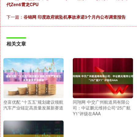
代Zen6霄龙CPU
下一篇：
谷锦网 印度政府就坠机事故承诺3个月内公布调查报告
相关文章
垒富优配 “十五五”规划建议领航
同翔网 中交广州航道局有限公
汽车产业锚定高质量发展新赛道
司：中证鹏元维持公司“25广航
Y1”评级在AAA