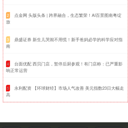
​点金网 头版头条 | 跨界融合，生态繁荣！AI百景图南粤绽
2
放
​鼎盛证券 新生儿哭闹不用慌！新手爸妈必学的科学应对指
3
南
​台面优配 西贝门店，暂停后厨参观！有门店称：已严重影
4
响正常运营
​永利配资 【环球财经】市场人气改善 美元指数23日大幅走
5
高