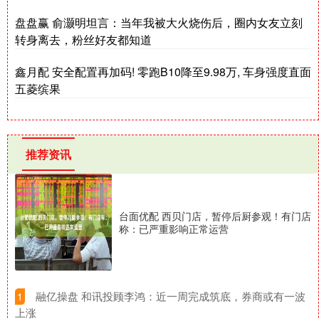
盘盘赢 俞灏明坦言：当年我被大火烧伤后，圈内女友立刻
转身离去，粉丝好友都知道
鑫月配 安全配置再加码! 零跑B10降至9.98万, 车身强度直面
五菱缤果
推荐资讯
台面优配 西贝门店，暂停后厨参观！有门店
称：已严重影响正常运营
​融亿操盘 和讯投顾李鸿：近一周完成筑底，券商或有一波
1
上涨