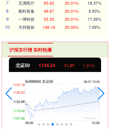
7
五洲医疗
83.62
20.01%
18.37%
8
耐科装备
49.67
20.01%
6.83%
9
一博科技
53.33
20.01%
17.26%
10
方邦股份
146.16
20.00%
7.68%
沪深京行情 实时轮播
北证50
1134.24
创业
11.37
1.01%