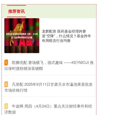
推荐资讯
龙辉配资 医药基金经理跨赛
道“空降”，什么情况？基金跨年
布局暗含行业均衡
​凯狮优配 赛场横飞，德式趣味 ——KEYMOJI 推
1
出保时捷粉猪涂装键帽
​凡资配 2025年9月11日甘肃天水市瀛池果菜批发
2
市场价格行情
​牛途网 周四（4月24日）重点关注财经事件和经
3
济数据