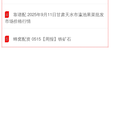
​靠谱配 2025年9月11日甘肃天水市瀛池果菜批发
4
市场价格行情
​蜂窝配资 0515【周报】铁矿石
5