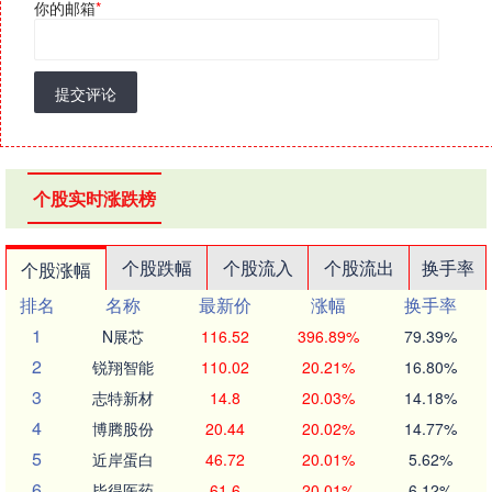
你的邮箱
*
提交评论
个股实时涨跌榜
个股跌幅
个股流入
个股流出
换手率
个股涨幅
排名
名称
最新价
涨幅
换手率
1
N展芯
116.52
396.89%
79.39%
2
锐翔智能
110.02
20.21%
16.80%
3
志特新材
14.8
20.03%
14.18%
4
博腾股份
20.44
20.02%
14.77%
5
近岸蛋白
46.72
20.01%
5.62%
6
毕得医药
61.6
20.01%
6.12%