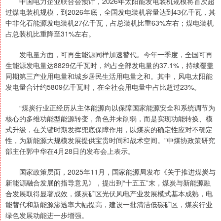
中国电力企业联合会预计，2026年太阳能发电装机规模将首次超
过煤电装机规模，到2026年底，全国发电装机容量达到43亿千瓦，其
中非化石能源发电装机27亿千瓦，占总装机比重63%左右；煤电装机
占总装机比重降至31%左右。
发电量方面，可再生能源同样加速替代。今年一季度，全国可再
生能源发电量达8829亿千瓦时，约占全部发电量的37.1%，持续覆盖
同期第三产业用电量和城乡居民生活用电量之和。其中，风电太阳能
发电量合计约5809亿千瓦时，在全社会用电量中占比超过23%。
“煤炭行业正经历从主体能源向以保障国家能源安全和系统调节为
核心的多维功能型能源转变，角色并未削弱，而是实现功能转换、模
式升级，在关键时期发挥兜底保障作用，以煤炭的确定性应对不确定
性，为新能源大规模发展提供宝贵时间和战术空间。”中煤协政策研究
部主任郭中华在4月28日的发布会上表示。
国家政策层面，2025年11月，国家能源局发布《关于推进煤炭与
新能源融合发展的指导意见》，提出到“十五五”末，煤炭与新能源融
合发展取得显著成效，煤炭矿区光伏风电产业发展模式基本成熟，电
能替代和新能源渗透率大幅提高，建设一批清洁低碳矿区，煤炭行业
绿色发展动能进一步增强。