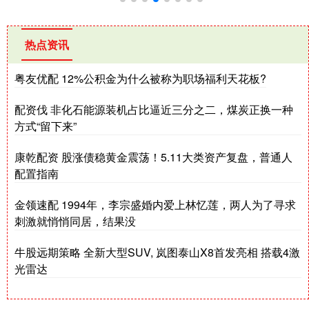
热点资讯
粤友优配 12%公积金为什么被称为职场福利天花板?
配资伐 非化石能源装机占比逼近三分之二，煤炭正换一种
方式“留下来”
康乾配资 股涨债稳黄金震荡！5.11大类资产复盘，普通人
配置指南
金领速配 1994年，李宗盛婚内爱上林忆莲，两人为了寻求
刺激就悄悄同居，结果没
牛股远期策略 全新大型SUV, 岚图泰山X8首发亮相 搭载4激
光雷达