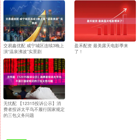
交易鑫优配 咸宁城区连续3晚上
盈禾配资 最美露天电影季来
演“温泉沸波”实景剧
了！
无忧配 【12315投诉公示】消
费者投诉太平鸟不履行国家规定
的三包义务问题