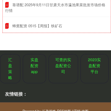
​靠谱配 2025年9月11日甘肃天水市瀛池果菜批发市场价格
4
行情
​蜂窝配资 0515【周报】铁矿石
5
汇
实盘
可查的实
2023实
盈
配资
盘配资公
盘配资
策
app
司
平台
略
友情链接：
Powered by
汇盈策略
RSS地图
HTML地图