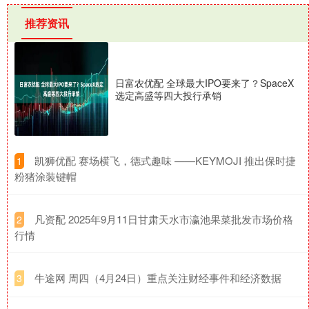
推荐资讯
日富农优配 全球最大IPO要来了？SpaceX
选定高盛等四大投行承销
​凯狮优配 赛场横飞，德式趣味 ——KEYMOJI 推出保时捷
1
粉猪涂装键帽
​凡资配 2025年9月11日甘肃天水市瀛池果菜批发市场价格
2
行情
​牛途网 周四（4月24日）重点关注财经事件和经济数据
3