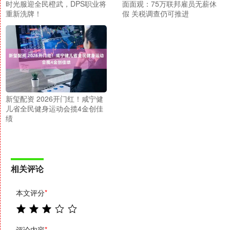
时光服迎全民橙武，DPS职业将
面面观：75万联邦雇员无薪休
重新洗牌！
假 关税调查仍可推进
新玺配资 2026开门红！咸宁健
儿省全民健身运动会揽4金创佳
绩
相关评论
本文评分
*
评论内容
*