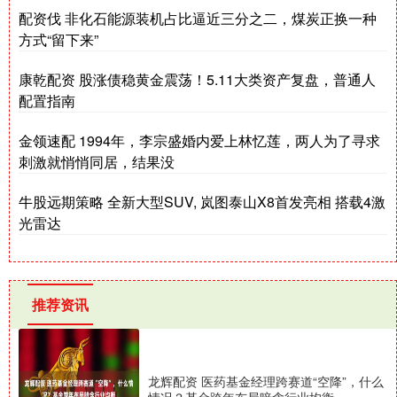
配资伐 非化石能源装机占比逼近三分之二，煤炭正换一种
方式“留下来”
康乾配资 股涨债稳黄金震荡！5.11大类资产复盘，普通人
配置指南
金领速配 1994年，李宗盛婚内爱上林忆莲，两人为了寻求
刺激就悄悄同居，结果没
牛股远期策略 全新大型SUV, 岚图泰山X8首发亮相 搭载4激
光雷达
推荐资讯
龙辉配资 医药基金经理跨赛道“空降”，什么
情况？基金跨年布局暗含行业均衡