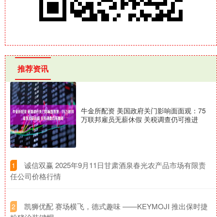
推荐资讯
牛金所配资 美国政府关门影响面面观：75
万联邦雇员无薪休假 关税调查仍可推进
​诚信双赢 2025年9月11日甘肃酒泉春光农产品市场有限责
1
任公司价格行情
​凯狮优配 赛场横飞，德式趣味 ——KEYMOJI 推出保时捷
2