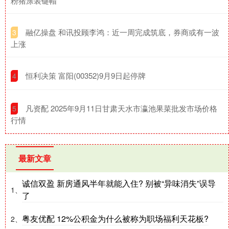
粉猪涂装键帽
​融亿操盘 和讯投顾李鸿：近一周完成筑底，券商或有一波
3
上涨
​恒利决策 富阳(00352)9月9日起停牌
4
​凡资配 2025年9月11日甘肃天水市瀛池果菜批发市场价格
5
行情
最新文章
诚信双盈 新房通风半年就能入住? 别被“异味消失”误导
1、
了
粤友优配 12%公积金为什么被称为职场福利天花板?
2、