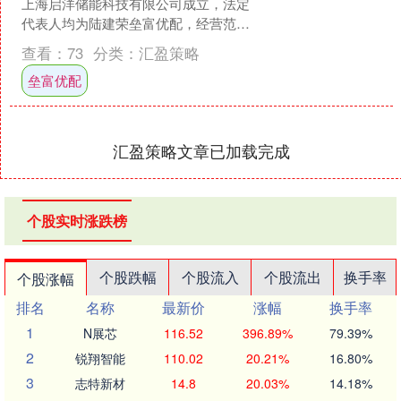
上海启洋储能科技有限公司成立，法定
代表人均为陆建荣垒富优配，经营范围
均包含：储能技术服务；新兴能源技术
查看：
73
分类：
汇盈策略
研发；机械设备研发；电池....
垒富优配
汇盈策略文章已加载完成
个股实时涨跌榜
个股跌幅
个股流入
个股流出
换手率
个股涨幅
排名
名称
最新价
涨幅
换手率
1
N展芯
116.52
396.89%
79.39%
2
锐翔智能
110.02
20.21%
16.80%
3
志特新材
14.8
20.03%
14.18%