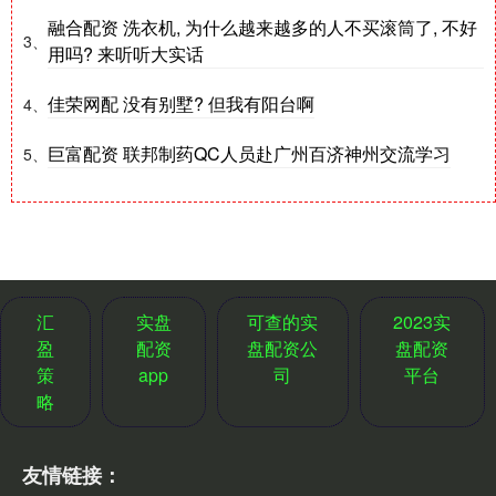
融合配资 洗衣机, 为什么越来越多的人不买滚筒了, 不好
3、
用吗? 来听听大实话
佳荣网配 没有别墅? 但我有阳台啊
4、
巨富配资 联邦制药QC人员赴广州百济神州交流学习
5、
汇
实盘
可查的实
2023实
盈
配资
盘配资公
盘配资
策
app
司
平台
略
友情链接：