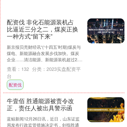
配资伐 非化石能源装机占
比逼近三分之二，煤炭正换
一种方式“留下来”
新京报贝壳财经讯“(‘十四五’时期)煤炭与
煤电、新能源融合发展步伐加快。煤炭
企业……清洁能源、新能源装机超过2.3
亿千瓦，煤炭与新能源融合发展模式不
查看：
132
分类：
2023实盘配资平
断创新，为行....
台
配资伐
牛壹佰 胜通能源被责令改
正，责任人被出具警示函
蓝鲸新闻12月26日讯，近日，山东证监
局发布行政监管措施决定书，剑指胜通