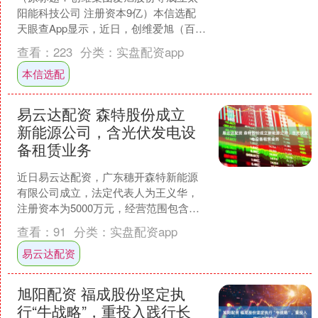
阳能科技公司 注册资本9亿）本信选配
天眼查App显示，近日，创维爱旭（百
色）太阳能科技有限公司成立，法定代
查看：
223
分类：
实盘配资app
表人为龙艳军，注册....
本信选配
易云达配资 森特股份成立
新能源公司，含光伏发电设
备租赁业务
近日易云达配资，广东穗开森特新能源
有限公司成立，法定代表人为王义华，
注册资本为5000万元，经营范围包含：
新兴能源技术研发；新材料技术研发；
查看：
91
分类：
实盘配资app
太阳能发电技术服务；....
易云达配资
旭阳配资 福成股份坚定执
行“牛战略”，重投入践行长