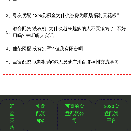
了
粤友优配 12%公积金为什么被称为职场福利天花板?
2、
融合配资 洗衣机, 为什么越来越多的人不买滚筒了, 不好
3、
用吗? 来听听大实话
佳荣网配 没有别墅? 但我有阳台啊
4、
巨富配资 联邦制药QC人员赴广州百济神州交流学习
5、
汇
实盘
可查的实
2023实
盈
配资
盘配资公
盘配资
策
app
司
平台
略