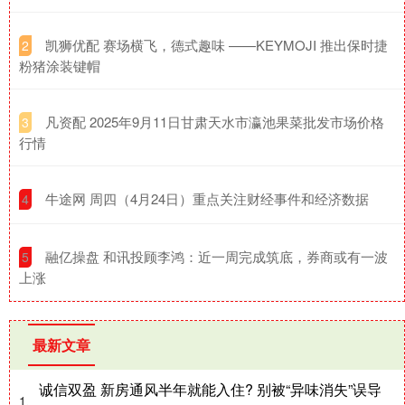
​凯狮优配 赛场横飞，德式趣味 ——KEYMOJI 推出保时捷
2
粉猪涂装键帽
​凡资配 2025年9月11日甘肃天水市瀛池果菜批发市场价格
3
行情
​牛途网 周四（4月24日）重点关注财经事件和经济数据
4
​融亿操盘 和讯投顾李鸿：近一周完成筑底，券商或有一波
5
上涨
最新文章
诚信双盈 新房通风半年就能入住? 别被“异味消失”误导
1、