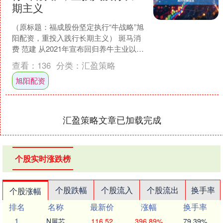
期主义
（原标题：福成股份坚定执行“牛战略”旭
阳配资，重投入践行长期主义） 斑马消
费 范建 从2021年宣布回归养牛主业以
来，福成股份坚定执行“牛战略”，这是顺
查看：
136
分类：
汇盈策略
应国家政....
旭阳配资
汇盈策略文章已加载完成
个股实时涨跌榜
个股跌幅
个股流入
个股流出
换手率
个股涨幅
排名
名称
最新价
涨幅
换手率
1
N展芯
116.52
396.89%
79.39%